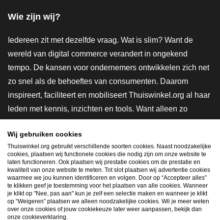
Wie zijn wij?
Iedereen zit met dezelfde vraag. Wat is slim? Want de
wereld van digital commerce verandert in ongekend
tempo. De kansen voor ondernemers ontwikkelen zich net
zo snel als de behoeftes van consumenten. Daarom
inspireert, faciliteert en mobiliseert Thuiswinkel.org al haar
leden met kennis, inzichten en tools. Want alleen zo
groeien we samen naar een veiligere, duurzamere en
Wij gebruiken cookies
innovatievere toekomst. Dus groei ook mee en maak
Thuiswinkel.org gebruikt verschillende soorten cookies. Naast noodzakelijke
shoppen slimmer.
cookies, plaatsen wij functionele cookies die nodig zijn om onze website te
laten functioneren. Ook plaatsen wij prestatie cookies om de prestatie en
Lid worden
kwaliteit van onze website te meten. Tot slot plaatsen wij advertentie cookies
waarmee we jou kunnen identificeren en volgen. Door op “Accepteer alles”
te klikken geef je toestemming voor het plaatsen van alle cookies. Wanneer
je klikt op "Nee, pas aan" kun je zelf een selectie maken en wanneer je klikt
op “Weigeren” plaatsen we alleen noodzakelijke cookies. Wil je meer weten
Snel navigeren
over onze cookies of jouw cookiekeuze later weer aanpassen, bekijk dan
onze cookieverklaring.