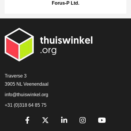
Forus-P Ltd.
Contact
Traverse 3
3905 NL Veenendaal
info@thuiswinkel.org
+31 (0)318 64 85 75
Volg je ons al?
Facebook
X
LinkedIn
Instagram
YouTube