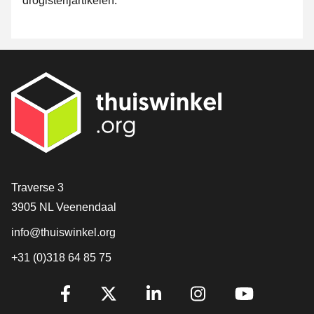
drogisterijartikelen.
Contact
Traverse 3
3905 NL Veenendaal
info@thuiswinkel.org
+31 (0)318 64 85 75
Volg je ons al?
Facebook
X
LinkedIn
Instagram
YouTube