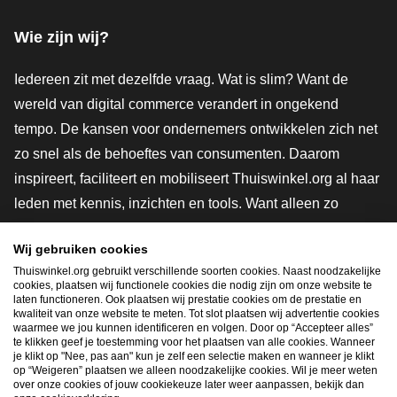
Wie zijn wij?
Iedereen zit met dezelfde vraag. Wat is slim? Want de
wereld van digital commerce verandert in ongekend
tempo. De kansen voor ondernemers ontwikkelen zich net
zo snel als de behoeftes van consumenten. Daarom
inspireert, faciliteert en mobiliseert Thuiswinkel.org al haar
leden met kennis, inzichten en tools. Want alleen zo
groeien we samen naar een veiligere, duurzamere en
Wij gebruiken cookies
innovatievere toekomst. Dus groei ook mee en maak
Thuiswinkel.org gebruikt verschillende soorten cookies. Naast noodzakelijke
shoppen slimmer.
cookies, plaatsen wij functionele cookies die nodig zijn om onze website te
laten functioneren. Ook plaatsen wij prestatie cookies om de prestatie en
Lid worden
kwaliteit van onze website te meten. Tot slot plaatsen wij advertentie cookies
waarmee we jou kunnen identificeren en volgen. Door op “Accepteer alles”
te klikken geef je toestemming voor het plaatsen van alle cookies. Wanneer
je klikt op "Nee, pas aan" kun je zelf een selectie maken en wanneer je klikt
op “Weigeren” plaatsen we alleen noodzakelijke cookies. Wil je meer weten
Snel navigeren
over onze cookies of jouw cookiekeuze later weer aanpassen, bekijk dan