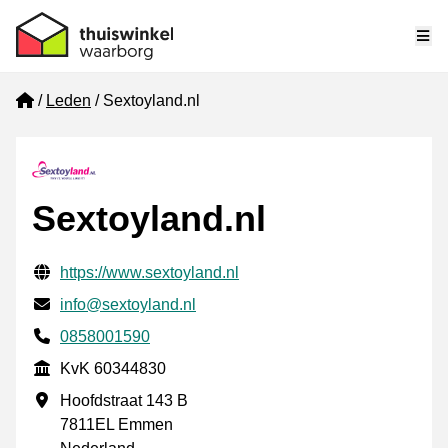
Me
Home
Leden
Sextoyland.nl
Sextoyland.nl
Gecontroleerde contactgegevens
Website URL
https://www.sextoyland.nl
E-mail
info@sextoyland.nl
Telefoonnummer
0858001590
KvK
KvK 60344830
Vestigingsadres
Hoofdstraat 143 B
7811EL Emmen