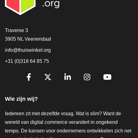
Contact
Traverse 3
3905 NL Veenendaal
info@thuiswinkel.org
+31 (0)318 64 85 75
Volg je ons al?
Facebook
X
LinkedIn
Instagram
YouTube
Wie zijn wij?
Iedereen zit met dezelfde vraag. Wat is slim? Want de
wereld van digital commerce verandert in ongekend
tempo. De kansen voor ondernemers ontwikkelen zich net