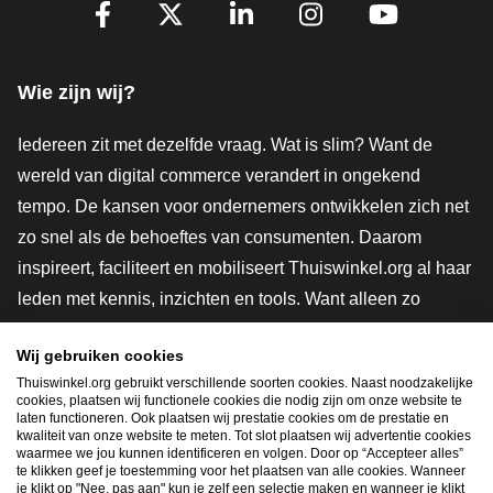
Volg je ons al?
Facebook
X
LinkedIn
Instagram
YouTube
Wie zijn wij?
Iedereen zit met dezelfde vraag. Wat is slim? Want de
wereld van digital commerce verandert in ongekend
tempo. De kansen voor ondernemers ontwikkelen zich net
zo snel als de behoeftes van consumenten. Daarom
inspireert, faciliteert en mobiliseert Thuiswinkel.org al haar
leden met kennis, inzichten en tools. Want alleen zo
groeien we samen naar een veiligere, duurzamere en
Wij gebruiken cookies
innovatievere toekomst. Dus groei ook mee en maak
Thuiswinkel.org gebruikt verschillende soorten cookies. Naast noodzakelijke
shoppen slimmer.
cookies, plaatsen wij functionele cookies die nodig zijn om onze website te
laten functioneren. Ook plaatsen wij prestatie cookies om de prestatie en
Lid worden
kwaliteit van onze website te meten. Tot slot plaatsen wij advertentie cookies
waarmee we jou kunnen identificeren en volgen. Door op “Accepteer alles”
te klikken geef je toestemming voor het plaatsen van alle cookies. Wanneer
je klikt op "Nee, pas aan" kun je zelf een selectie maken en wanneer je klikt