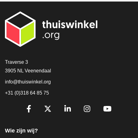
Contact
Traverse 3
3905 NL Veenendaal
info@thuiswinkel.org
+31 (0)318 64 85 75
Volg je ons al?
Facebook
X
LinkedIn
Instagram
YouTube
Wie zijn wij?