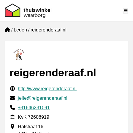
Me
Home
Leden
reigerenderaaf.nl
reigerenderaaf.nl
Gecontroleerde contactgegevens
Website URL
http://www.reigerenderaaf.nl
E-mail
jelle@reigerenderaaf.nl
Telefoonnummer
+31646231091
KvK
KvK 72608919
Vestigingsadres
Halstraat 16