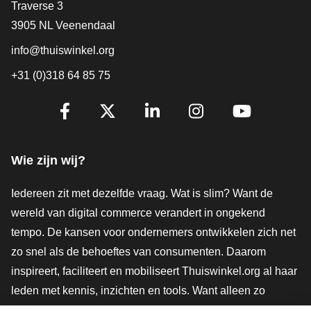
Contact
Traverse 3
3905 NL Veenendaal
info@thuiswinkel.org
+31 (0)318 64 85 75
Volg je ons al?
Facebook
X
LinkedIn
Instagram
YouTube
Wie zijn wij?
Iedereen zit met dezelfde vraag. Wat is slim? Want de
wereld van digital commerce verandert in ongekend
tempo. De kansen voor ondernemers ontwikkelen zich net
zo snel als de behoeftes van consumenten. Daarom
inspireert, faciliteert en mobiliseert Thuiswinkel.org al haar
leden met kennis, inzichten en tools. Want alleen zo
groeien we samen naar een veiligere, duurzamere en