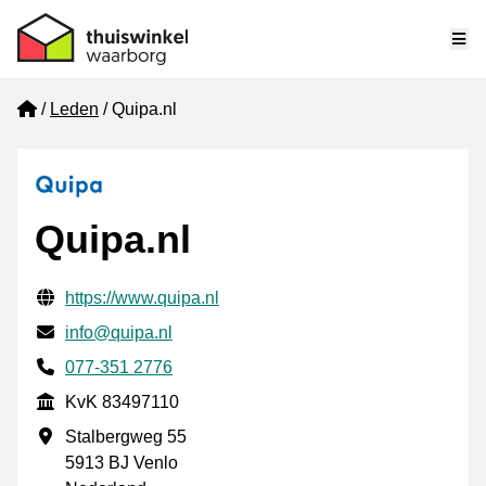
Me
Home
Leden
Quipa.nl
Quipa.nl
Gecontroleerde contactgegevens
Website URL
https://www.quipa.nl
E-mail
info@quipa.nl
Telefoonnummer
077-351 2776
KvK
KvK 83497110
Vestigingsadres
Stalbergweg 55
5913 BJ Venlo