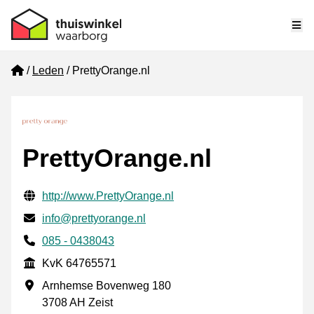
Me
Home
Leden
PrettyOrange.nl
PrettyOrange.nl
Gecontroleerde contactgegevens
Website URL
http://www.PrettyOrange.nl
E-mail
info@prettyorange.nl
Telefoonnummer
085 - 0438043
KvK
KvK 64765571
Vestigingsadres
Arnhemse Bovenweg 180
3708 AH Zeist