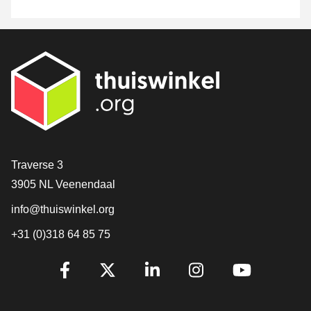
Contact
Traverse 3
3905 NL Veenendaal
info@thuiswinkel.org
+31 (0)318 64 85 75
Volg je ons al?
Facebook
X
LinkedIn
Instagram
YouTube