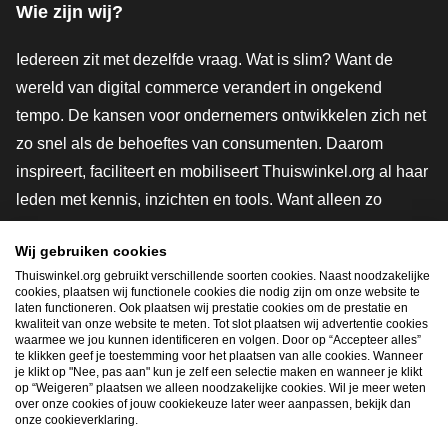
Wie zijn wij?
Iedereen zit met dezelfde vraag. Wat is slim? Want de
wereld van digital commerce verandert in ongekend
tempo. De kansen voor ondernemers ontwikkelen zich net
zo snel als de behoeftes van consumenten. Daarom
inspireert, faciliteert en mobiliseert Thuiswinkel.org al haar
leden met kennis, inzichten en tools. Want alleen zo
groeien we samen naar een veiligere, duurzamere en
Wij gebruiken cookies
innovatievere toekomst. Dus groei ook mee en maak
Thuiswinkel.org gebruikt verschillende soorten cookies. Naast noodzakelijke
shoppen slimmer.
cookies, plaatsen wij functionele cookies die nodig zijn om onze website te
laten functioneren. Ook plaatsen wij prestatie cookies om de prestatie en
Lid worden
kwaliteit van onze website te meten. Tot slot plaatsen wij advertentie cookies
waarmee we jou kunnen identificeren en volgen. Door op “Accepteer alles”
te klikken geef je toestemming voor het plaatsen van alle cookies. Wanneer
je klikt op "Nee, pas aan" kun je zelf een selectie maken en wanneer je klikt
op “Weigeren” plaatsen we alleen noodzakelijke cookies. Wil je meer weten
Snel navigeren
over onze cookies of jouw cookiekeuze later weer aanpassen, bekijk dan
onze cookieverklaring.
Ope