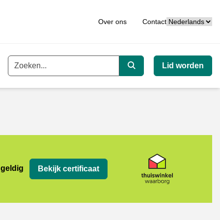
Taal
Over ons
Contact
Lid worden
Trefwoord
Zoeken
org
 geldig
Bekijk certificaat