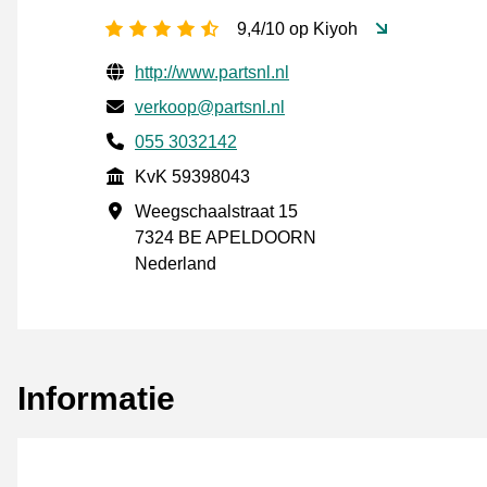
4,5 sterren
9,4/10 op Kiyoh
Gecontroleerde contactgegevens
Website URL
http://www.partsnl.nl
E-mail
verkoop@partsnl.nl
Telefoonnummer
055 3032142
KvK
KvK 59398043
Vestigingsadres
Weegschaalstraat 15
7324 BE APELDOORN
Nederland
Informatie