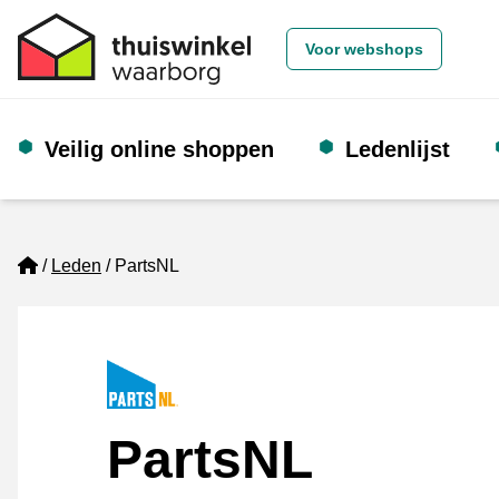
Voor webshops
Veilig online shoppen
Ledenlijst
Home
Leden
PartsNL
PartsNL