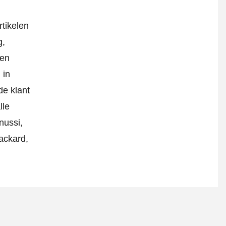
rtikelen
g,
 en
 in
e klant
lle
nussi,
Packard,