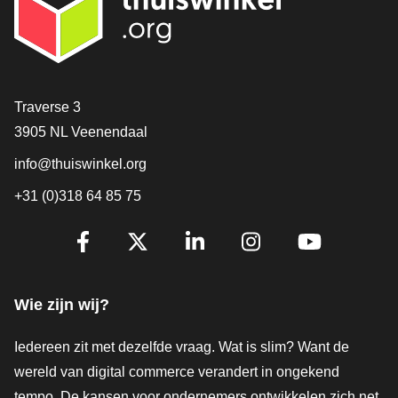
Contact
Traverse 3
3905 NL Veenendaal
info@thuiswinkel.org
+31 (0)318 64 85 75
Volg je ons al?
Facebook
X
LinkedIn
Instagram
YouTube
Wie zijn wij?
Iedereen zit met dezelfde vraag. Wat is slim? Want de
wereld van digital commerce verandert in ongekend
tempo. De kansen voor ondernemers ontwikkelen zich net