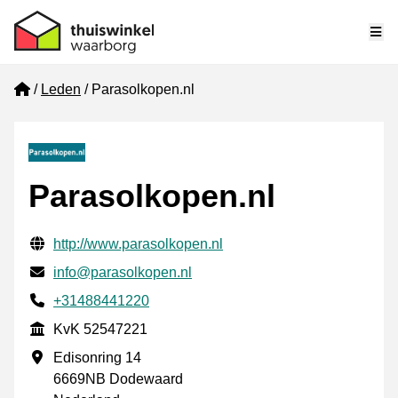
Me
Home
Leden
Parasolkopen.nl
Parasolkopen.nl
Gecontroleerde contactgegevens
Website URL
http://www.parasolkopen.nl
E-mail
info@parasolkopen.nl
Telefoonnummer
+31488441220
KvK
KvK 52547221
Vestigingsadres
Edisonring 14
6669NB Dodewaard