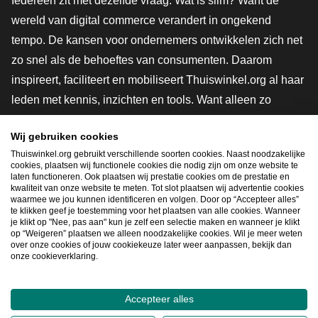
Iedereen zit met dezelfde vraag. Wat is slim? Want de
wereld van digital commerce verandert in ongekend
tempo. De kansen voor ondernemers ontwikkelen zich net
zo snel als de behoeftes van consumenten. Daarom
inspireert, faciliteert en mobiliseert Thuiswinkel.org al haar
leden met kennis, inzichten en tools. Want alleen zo
groeien we samen naar een veiligere, duurzamere en
Wij gebruiken cookies
innovatievere toekomst. Dus groei ook mee en maak
Thuiswinkel.org gebruikt verschillende soorten cookies. Naast noodzakelijke
shoppen slimmer.
cookies, plaatsen wij functionele cookies die nodig zijn om onze website te
laten functioneren. Ook plaatsen wij prestatie cookies om de prestatie en
Lid worden
kwaliteit van onze website te meten. Tot slot plaatsen wij advertentie cookies
waarmee we jou kunnen identificeren en volgen. Door op “Accepteer alles”
te klikken geef je toestemming voor het plaatsen van alle cookies. Wanneer
je klikt op "Nee, pas aan" kun je zelf een selectie maken en wanneer je klikt
op “Weigeren” plaatsen we alleen noodzakelijke cookies. Wil je meer weten
Snel navigeren
over onze cookies of jouw cookiekeuze later weer aanpassen, bekijk dan
onze cookieverklaring.
Ope
Accepteer alles