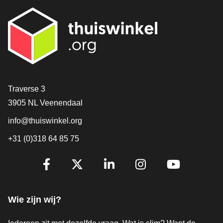
Contact
Traverse 3
3905 NL Veenendaal
info@thuiswinkel.org
+31 (0)318 64 85 75
Volg je ons al?
Facebook
X
LinkedIn
Instagram
YouTube
Wie zijn wij?