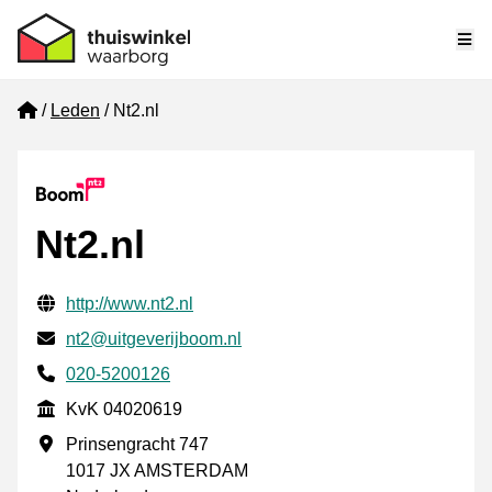
Me
Home
Leden
Nt2.nl
Nt2.nl
Gecontroleerde contactgegevens
Website URL
http://www.nt2.nl
E-mail
nt2@uitgeverijboom.nl
Telefoonnummer
020-5200126
KvK
KvK 04020619
Vestigingsadres
Prinsengracht 747
1017 JX AMSTERDAM