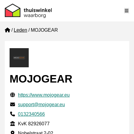
Me
Home
Leden
MOJOGEAR
MOJOGEAR
Gecontroleerde contactgegevens
Website URL
https://www.mojogear.eu
E-mail
support@mojogear.eu
Telefoonnummer
0132340566
KvK
KvK 82926077
Vestigingsadres
Nobelstraat 2-02