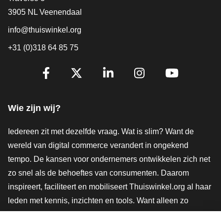
3905 NL Veenendaal
info@thuiswinkel.org
+31 (0)318 64 85 75
Volg je ons al?
Facebook
X
LinkedIn
Instagram
YouTube
Wie zijn wij?
Iedereen zit met dezelfde vraag. Wat is slim? Want de
wereld van digital commerce verandert in ongekend
tempo. De kansen voor ondernemers ontwikkelen zich net
zo snel als de behoeftes van consumenten. Daarom
inspireert, faciliteert en mobiliseert Thuiswinkel.org al haar
leden met kennis, inzichten en tools. Want alleen zo
groeien we samen naar een veiligere, duurzamere en