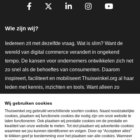
Volg je ons al?
Facebook
X
LinkedIn
Instagram
YouTube
Wie zijn wij?
Iedereen zit met dezelfde vraag. Wat is slim? Want de
wereld van digital commerce verandert in ongekend
tempo. De kansen voor ondernemers ontwikkelen zich net
zo snel als de behoeftes van consumenten. Daarom
inspireert, faciliteert en mobiliseert Thuiswinkel.org al haar
leden met kennis, inzichten en tools. Want alleen zo
groeien we samen naar een veiligere, duurzamere en
Wij gebruiken cookies
innovatievere toekomst. Dus groei ook mee en maak
Thuiswinkel.org gebruikt verschillende soorten cookies. Naast noodzakelijke
shoppen slimmer.
cookies, plaatsen wij functionele cookies die nodig zijn om onze website te
laten functioneren. Ook plaatsen wij prestatie cookies om de prestatie en
Lid worden
kwaliteit van onze website te meten. Tot slot plaatsen wij advertentie cookies
waarmee we jou kunnen identificeren en volgen. Door op “Accepteer alles”
te klikken geef je toestemming voor het plaatsen van alle cookies. Wanneer