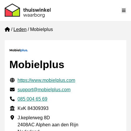
Me
Home
Leden
Mobielplus
Mobielplus
Gecontroleerde contactgegevens
Website URL
https://www.mobielplus.com
E-mail
support@mobielplus.com
Telefoonnummer
085 004 65 69
KvK
KvK 84309393
Vestigingsadres
J.keplerweg 8D
2408AC Alphen aan den Rijn