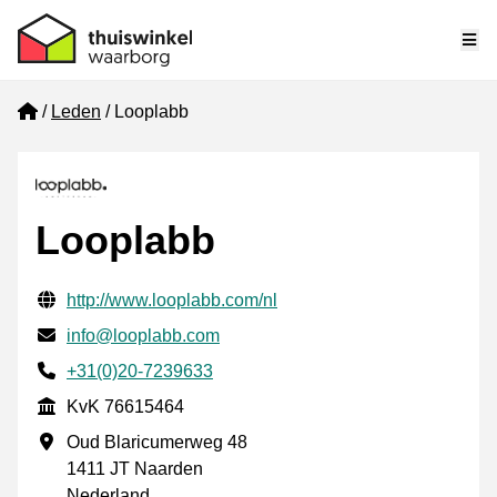
Me
Home
Leden
Looplabb
Looplabb
Gecontroleerde contactgegevens
Website URL
http://www.looplabb.com/nl
E-mail
info@looplabb.com
Telefoonnummer
+31(0)20-7239633
KvK
KvK 76615464
Vestigingsadres
Oud Blaricumerweg 48
1411 JT Naarden
Nederland