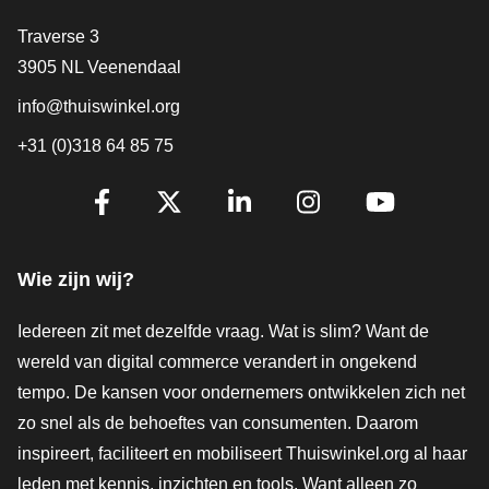
Contact
Traverse 3
3905 NL Veenendaal
info@thuiswinkel.org
+31 (0)318 64 85 75
Volg je ons al?
Facebook
X
LinkedIn
Instagram
YouTube
Wie zijn wij?
Iedereen zit met dezelfde vraag. Wat is slim? Want de
wereld van digital commerce verandert in ongekend
tempo. De kansen voor ondernemers ontwikkelen zich net
zo snel als de behoeftes van consumenten. Daarom
inspireert, faciliteert en mobiliseert Thuiswinkel.org al haar
leden met kennis, inzichten en tools. Want alleen zo