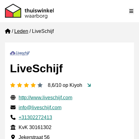
Me
Home
Leden
LiveSchijf
LiveSchijf
4 sterren
8,6/10 op Kiyoh
Gecontroleerde contactgegevens
Website URL
http://www.liveschijf.com
E-mail
info@liveschijf.com
Telefoonnummer
+31302272413
KvK
KvK 30161302
Vestigingsadres
Jekerstraat 56