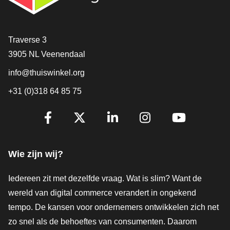
Contact
Traverse 3
3905 NL Veenendaal
info@thuiswinkel.org
+31 (0)318 64 85 75
Volg je ons al?
Facebook
X
LinkedIn
Instagram
YouTube
Wie zijn wij?
Iedereen zit met dezelfde vraag. Wat is slim? Want de
wereld van digital commerce verandert in ongekend
tempo. De kansen voor ondernemers ontwikkelen zich net
zo snel als de behoeftes van consumenten. Daarom