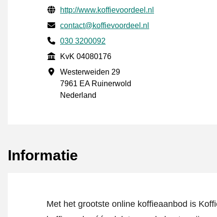
Gecontroleerde contactgegevens
Website URL
http://www.koffievoordeel.nl
E-mail
contact@koffievoordeel.nl
Telefoonnummer
030 3200092
KvK
KvK 04080176
Vestigingsadres
Westerweiden 29
7961 EA Ruinerwold
Nederland
Informatie
Met het grootste online koffieaanbod is Kof