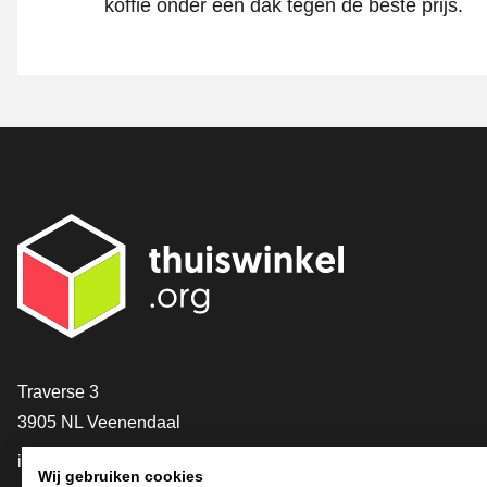
koffie onder één dak tegen de beste prijs.
Contact
Traverse 3
3905 NL Veenendaal
info@thuiswinkel.org
Wij gebruiken cookies