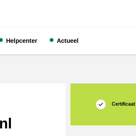
Helpcenter
Actueel
certificaat
Thuiswinkel Waarb
Certificaat
nl