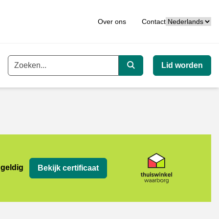
Taal
Over ons
Contact
Lid worden
Trefwoord
Zoeken
org
 geldig
Bekijk certificaat