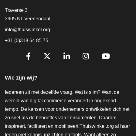
Contact
Traverse 3
3905 NL Veenendaal
info@thuiswinkel.org
+31 (0)318 64 85 75
Volg je ons al?
Facebook
X
LinkedIn
Instagram
YouTube
Wie zijn wij?
Iedereen zit met dezelfde vraag. Wat is slim? Want de
wereld van digital commerce verandert in ongekend
tempo. De kansen voor ondernemers ontwikkelen zich net
zo snel als de behoeftes van consumenten. Daarom
inspireert, faciliteert en mobiliseert Thuiswinkel.org al haar
leden met kennis, inzichten en tools. Want alleen zo