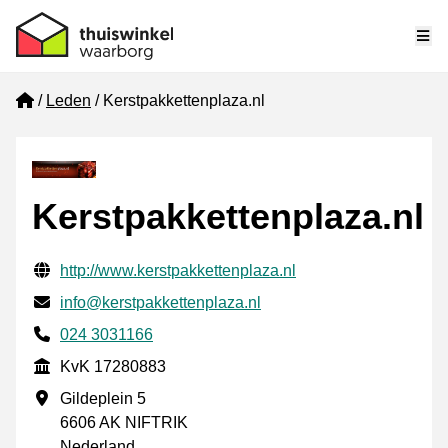
Me
Home
Leden
Kerstpakkettenplaza.nl
Kerstpakkettenplaza.nl
Gecontroleerde contactgegevens
Website URL
http://www.kerstpakkettenplaza.nl
E-mail
info@kerstpakkettenplaza.nl
Telefoonnummer
024 3031166
KvK
KvK 17280883
Vestigingsadres
Gildeplein 5
6606 AK NIFTRIK
Nederland