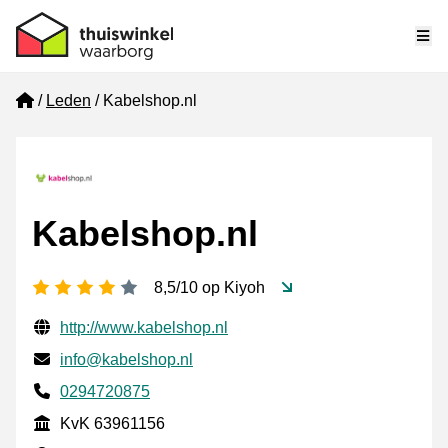
Me
Home
Leden
Kabelshop.nl
Kabelshop.nl
4 sterren
8,5/10 op Kiyoh
Gecontroleerde contactgegevens
Website URL
http://www.kabelshop.nl
E-mail
info@kabelshop.nl
Telefoonnummer
0294720875
KvK
KvK 63961156