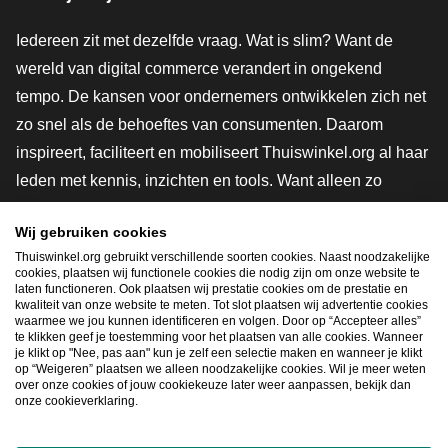
Iedereen zit met dezelfde vraag. Wat is slim? Want de
wereld van digital commerce verandert in ongekend
tempo. De kansen voor ondernemers ontwikkelen zich net
zo snel als de behoeftes van consumenten. Daarom
inspireert, faciliteert en mobiliseert Thuiswinkel.org al haar
leden met kennis, inzichten en tools. Want alleen zo
groeien we samen naar een veiligere, duurzamere en
Wij gebruiken cookies
innovatievere toekomst. Dus groei ook mee en maak
Thuiswinkel.org gebruikt verschillende soorten cookies. Naast noodzakelijke
shoppen slimmer.
cookies, plaatsen wij functionele cookies die nodig zijn om onze website te
laten functioneren. Ook plaatsen wij prestatie cookies om de prestatie en
Lid worden
kwaliteit van onze website te meten. Tot slot plaatsen wij advertentie cookies
waarmee we jou kunnen identificeren en volgen. Door op “Accepteer alles”
te klikken geef je toestemming voor het plaatsen van alle cookies. Wanneer
je klikt op "Nee, pas aan" kun je zelf een selectie maken en wanneer je klikt
op “Weigeren” plaatsen we alleen noodzakelijke cookies. Wil je meer weten
Snel navigeren
over onze cookies of jouw cookiekeuze later weer aanpassen, bekijk dan
onze cookieverklaring.
Ope