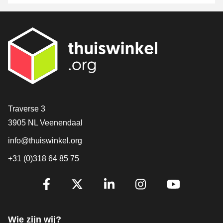
Contact
Traverse 3
3905 NL Veenendaal
info@thuiswinkel.org
+31 (0)318 64 85 75
Volg je ons al?
Facebook
X
LinkedIn
Instagram
YouTube
Wie zijn wij?