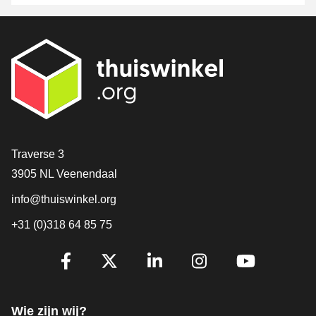
Contact
Traverse 3
3905 NL Veenendaal
info@thuiswinkel.org
+31 (0)318 64 85 75
Volg je ons al?
Facebook
X
LinkedIn
Instagram
YouTube
Wie zijn wij?