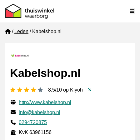
Me
Home
Leden
Kabelshop.nl
Kabelshop.nl
4 sterren
8,5/10 op Kiyoh
Gecontroleerde contactgegevens
Website URL
http://www.kabelshop.nl
E-mail
info@kabelshop.nl
Telefoonnummer
0294720875
KvK
KvK 63961156