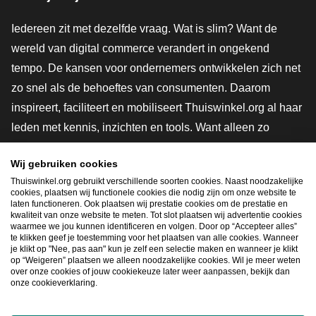
Iedereen zit met dezelfde vraag. Wat is slim? Want de
wereld van digital commerce verandert in ongekend
tempo. De kansen voor ondernemers ontwikkelen zich net
zo snel als de behoeftes van consumenten. Daarom
inspireert, faciliteert en mobiliseert Thuiswinkel.org al haar
leden met kennis, inzichten en tools. Want alleen zo
groeien we samen naar een veiligere, duurzamere en
Wij gebruiken cookies
innovatievere toekomst. Dus groei ook mee en maak
Thuiswinkel.org gebruikt verschillende soorten cookies. Naast noodzakelijke
shoppen slimmer.
cookies, plaatsen wij functionele cookies die nodig zijn om onze website te
laten functioneren. Ook plaatsen wij prestatie cookies om de prestatie en
Lid worden
kwaliteit van onze website te meten. Tot slot plaatsen wij advertentie cookies
waarmee we jou kunnen identificeren en volgen. Door op “Accepteer alles”
te klikken geef je toestemming voor het plaatsen van alle cookies. Wanneer
je klikt op "Nee, pas aan" kun je zelf een selectie maken en wanneer je klikt
op “Weigeren” plaatsen we alleen noodzakelijke cookies. Wil je meer weten
Snel navigeren
over onze cookies of jouw cookiekeuze later weer aanpassen, bekijk dan
onze cookieverklaring.
Ope