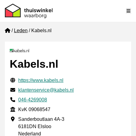
Me
Home
Leden
Kabels.nl
Kabels.nl
Gecontroleerde contactgegevens
Website URL
https://www.kabels.nl
E-mail
klantenservice@kabels.nl
Telefoonnummer
046-4269008
KvK
KvK 09068547
Vestigingsadres
Sanderboutlaan 4A-3
6181DN Elsloo
Nederland