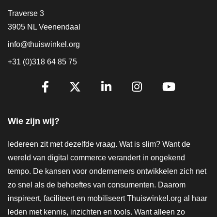
Contact
Traverse 3
3905 NL Veenendaal
info@thuiswinkel.org
+31 (0)318 64 85 75
Volg je ons al?
Facebook
X
LinkedIn
Instagram
YouTube
Wie zijn wij?
Iedereen zit met dezelfde vraag. Wat is slim? Want de
wereld van digital commerce verandert in ongekend
tempo. De kansen voor ondernemers ontwikkelen zich net
zo snel als de behoeftes van consumenten. Daarom
inspireert, faciliteert en mobiliseert Thuiswinkel.org al haar
leden met kennis, inzichten en tools. Want alleen zo