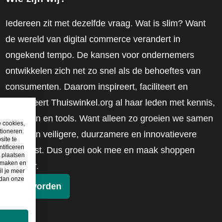
Iedereen zit met dezelfde vraag. Wat is slim? Want
de wereld van digital commerce verandert in
ongekend tempo. De kansen voor ondernemers
ontwikkelen zich net zo snel als de behoeftes van
consumenten. Daarom inspireert, faciliteert en
mobiliseert Thuiswinkel.org al haar leden met kennis,
inzichten en tools. Want alleen zo groeien we samen
e cookies,
tioneren.
naar een veiligere, duurzamere en innovatievere
site te
tificeren
toekomst. Dus groei ook mee en maak shoppen
t plaatsen
e maken en
slimmer.
il je meer
 dan onze
Lid worden