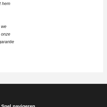
lt hem
n we
t onze
garantie
Snel navigeren