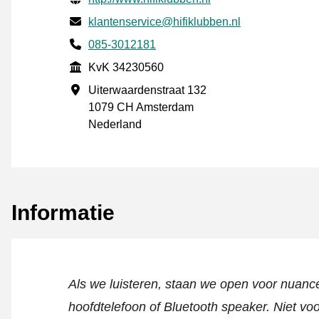
E-mail
klantenservice@hifiklubben.nl
Telefoonnummer
085-3012181
KvK
KvK 34230560
Vestigingsadres
Uiterwaardenstraat 132
1079 CH Amsterdam
Nederland
Informatie
Als we luisteren, staan we open voor nuanc
hoofdtelefoon of Bluetooth speaker. Niet vo