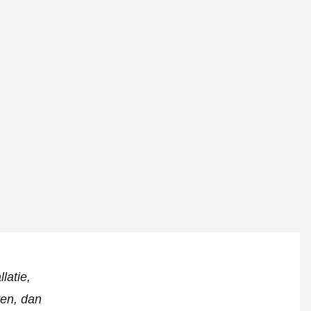
latie,
ren, dan