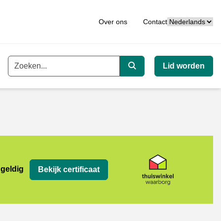
Taal
Over ons
Contact
Lid worden
Trefwoord
Zoeken
org
 geldig
Bekijk certificaat