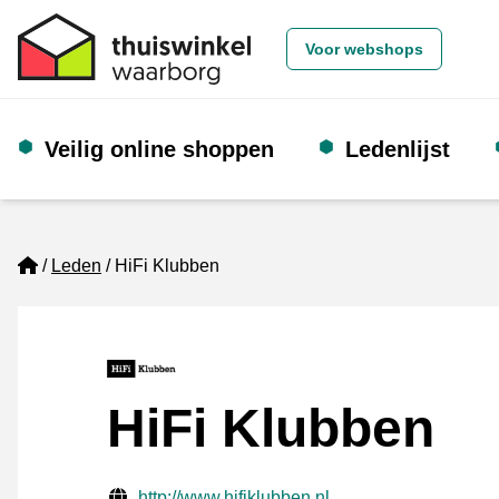
Voor webshops
Veilig online shoppen
Ledenlijst
Home
Leden
HiFi Klubben
HiFi Klubben
Gecontroleerde contactgegevens
Website URL
http://www.hifiklubben.nl