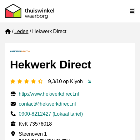
Me
Home
Leden
Hekwerk Direct
Hekwerk Direct
4,5 sterren
9,3/10 op Kiyoh
Gecontroleerde contactgegevens
Website URL
http://www.hekwerkdirect.nl
E-mail
contact@hekwerkdirect.nl
Telefoonnummer
0900-8212427 (Lokaal tarief)
KvK
KvK 73576018
Vestigingsadres
Steenoven 1