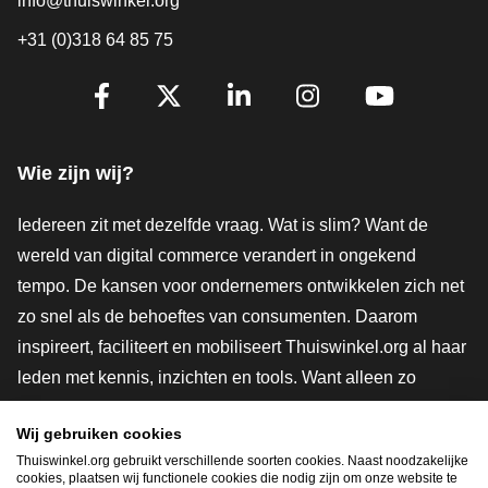
info@thuiswinkel.org
+31 (0)318 64 85 75
Volg je ons al?
Facebook
X
LinkedIn
Instagram
YouTube
Wie zijn wij?
Iedereen zit met dezelfde vraag. Wat is slim? Want de
wereld van digital commerce verandert in ongekend
tempo. De kansen voor ondernemers ontwikkelen zich net
zo snel als de behoeftes van consumenten. Daarom
inspireert, faciliteert en mobiliseert Thuiswinkel.org al haar
leden met kennis, inzichten en tools. Want alleen zo
groeien we samen naar een veiligere, duurzamere en
Wij gebruiken cookies
innovatievere toekomst. Dus groei ook mee en maak
Thuiswinkel.org gebruikt verschillende soorten cookies. Naast noodzakelijke
shoppen slimmer.
cookies, plaatsen wij functionele cookies die nodig zijn om onze website te