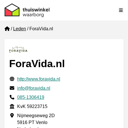
Me
Home
Leden
ForaVida.nl
ForaVida.nl
Gecontroleerde contactgegevens
Website URL
http://www.foravida.nl
E-mail
info@foravida.nl
Telefoonnummer
085-1306419
KvK
KvK 59223715
Vestigingsadres
Nijmeegseweg 2D
5916 PT Venlo