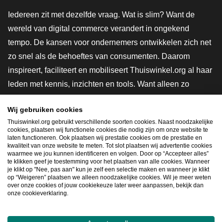
Iedereen zit met dezelfde vraag. Wat is slim? Want de
wereld van digital commerce verandert in ongekend
tempo. De kansen voor ondernemers ontwikkelen zich net
zo snel als de behoeftes van consumenten. Daarom
inspireert, faciliteert en mobiliseert Thuiswinkel.org al haar
leden met kennis, inzichten en tools. Want alleen zo
groeien we samen naar een veiligere, duurzamere en
Wij gebruiken cookies
innovatievere toekomst. Dus groei ook mee en maak
Thuiswinkel.org gebruikt verschillende soorten cookies. Naast noodzakelijke
shoppen slimmer.
cookies, plaatsen wij functionele cookies die nodig zijn om onze website te
laten functioneren. Ook plaatsen wij prestatie cookies om de prestatie en
Lid worden
kwaliteit van onze website te meten. Tot slot plaatsen wij advertentie cookies
waarmee we jou kunnen identificeren en volgen. Door op “Accepteer alles”
te klikken geef je toestemming voor het plaatsen van alle cookies. Wanneer
je klikt op "Nee, pas aan" kun je zelf een selectie maken en wanneer je klikt
op “Weigeren” plaatsen we alleen noodzakelijke cookies. Wil je meer weten
Snel navigeren
over onze cookies of jouw cookiekeuze later weer aanpassen, bekijk dan
onze cookieverklaring.
Ope