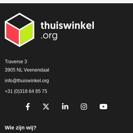
Contact
Traverse 3
3905 NL Veenendaal
info@thuiswinkel.org
+31 (0)318 64 85 75
Volg je ons al?
Facebook
X
LinkedIn
Instagram
YouTube
Wie zijn wij?