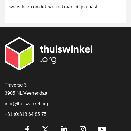
website en ontdek welke kraan bij jou past.
Contact
Traverse 3
3905 NL Veenendaal
info@thuiswinkel.org
+31 (0)318 64 85 75
Volg je ons al?