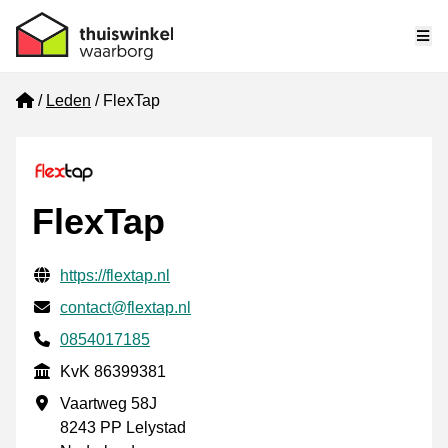
Me
Home
Leden
FlexTap
FlexTap
Gecontroleerde contactgegevens
Website URL
https://flextap.nl
E-mail
contact@flextap.nl
Telefoonnummer
0854017185
KvK
KvK 86399381
Vestigingsadres
Vaartweg 58J
8243 PP Lelystad