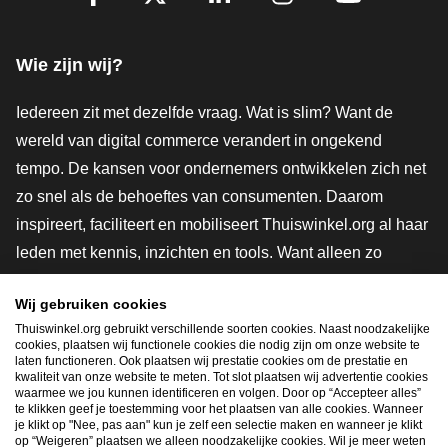
Facebook
X
LinkedIn
Instagram
YouTube
Wie zijn wij?
Iedereen zit met dezelfde vraag. Wat is slim? Want de
wereld van digital commerce verandert in ongekend
tempo. De kansen voor ondernemers ontwikkelen zich net
zo snel als de behoeftes van consumenten. Daarom
inspireert, faciliteert en mobiliseert Thuiswinkel.org al haar
leden met kennis, inzichten en tools. Want alleen zo
groeien we samen naar een veiligere, duurzamere en
Wij gebruiken cookies
innovatievere toekomst. Dus groei ook mee en maak
Thuiswinkel.org gebruikt verschillende soorten cookies. Naast noodzakelijke
shoppen slimmer.
cookies, plaatsen wij functionele cookies die nodig zijn om onze website te
laten functioneren. Ook plaatsen wij prestatie cookies om de prestatie en
Lid worden
kwaliteit van onze website te meten. Tot slot plaatsen wij advertentie cookies
waarmee we jou kunnen identificeren en volgen. Door op “Accepteer alles”
te klikken geef je toestemming voor het plaatsen van alle cookies. Wanneer
je klikt op "Nee, pas aan" kun je zelf een selectie maken en wanneer je klikt
op “Weigeren” plaatsen we alleen noodzakelijke cookies. Wil je meer weten
Snel navigeren