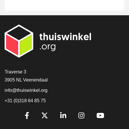
Contact
Traverse 3
3905 NL Veenendaal
info@thuiswinkel.org
+31 (0)318 64 85 75
Volg je ons al?
Facebook
X
LinkedIn
Instagram
YouTube