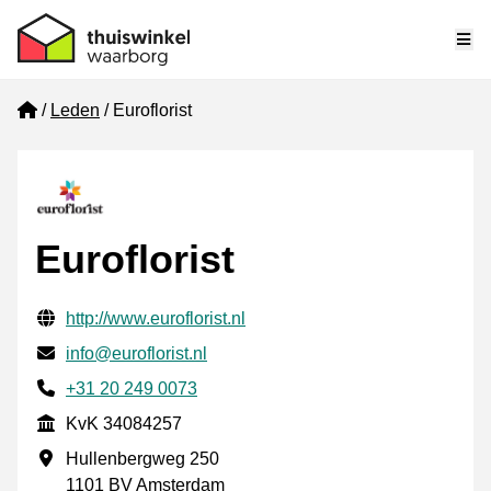
Me
Home
Leden
Euroflorist
Euroflorist
Gecontroleerde contactgegevens
Website URL
http://www.euroflorist.nl
E-mail
info@euroflorist.nl
Telefoonnummer
+31 20 249 0073
KvK
KvK 34084257
Vestigingsadres
Hullenbergweg 250
1101 BV Amsterdam