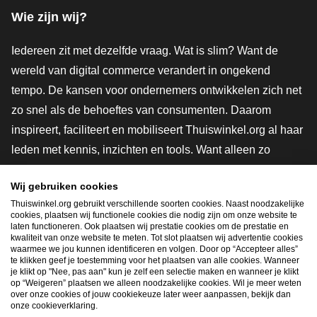
Wie zijn wij?
Iedereen zit met dezelfde vraag. Wat is slim? Want de
wereld van digital commerce verandert in ongekend
tempo. De kansen voor ondernemers ontwikkelen zich net
zo snel als de behoeftes van consumenten. Daarom
inspireert, faciliteert en mobiliseert Thuiswinkel.org al haar
leden met kennis, inzichten en tools. Want alleen zo
groeien we samen naar een veiligere, duurzamere en
Wij gebruiken cookies
innovatievere toekomst. Dus groei ook mee en maak
Thuiswinkel.org gebruikt verschillende soorten cookies. Naast noodzakelijke
shoppen slimmer.
cookies, plaatsen wij functionele cookies die nodig zijn om onze website te
laten functioneren. Ook plaatsen wij prestatie cookies om de prestatie en
Lid worden
kwaliteit van onze website te meten. Tot slot plaatsen wij advertentie cookies
waarmee we jou kunnen identificeren en volgen. Door op “Accepteer alles”
te klikken geef je toestemming voor het plaatsen van alle cookies. Wanneer
je klikt op "Nee, pas aan" kun je zelf een selectie maken en wanneer je klikt
op “Weigeren” plaatsen we alleen noodzakelijke cookies. Wil je meer weten
Snel navigeren
over onze cookies of jouw cookiekeuze later weer aanpassen, bekijk dan
onze cookieverklaring.
Ope