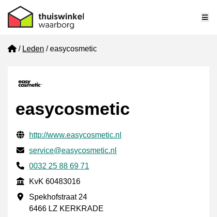
Me
Home
Leden
easycosmetic
easycosmetic
Gecontroleerde contactgegevens
Website URL
http://www.easycosmetic.nl
E-mail
service@easycosmetic.nl
Telefoonnummer
0032 25 88 69 71
KvK
KvK 60483016
Vestigingsadres
Spekhofstraat 24
6466 LZ KERKRADE