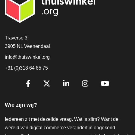
Contact
Traverse 3
3905 NL Veenendaal
info@thuiswinkel.org
+31 (0)318 64 85 75
Volg je ons al?
Facebook
X
LinkedIn
Instagram
YouTube
Wie zijn wij?
Iedereen zit met dezelfde vraag. Wat is slim? Want de
wereld van digital commerce verandert in ongekend