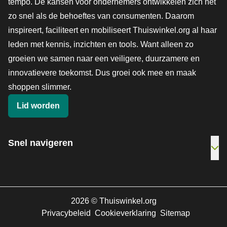
tempo. De kansen voor ondernemers ontwikkelen zich net
zo snel als de behoeftes van consumenten. Daarom
inspireert, faciliteert en mobiliseert Thuiswinkel.org al haar
leden met kennis, inzichten en tools. Want alleen zo
groeien we samen naar een veiligere, duurzamere en
innovatievere toekomst. Dus groei ook mee en maak
shoppen slimmer.
Lid worden
Snel navigeren
Ope
2026
©
Thuiswinkel.org
Privacybeleid
Cookieverklaring
Sitemap