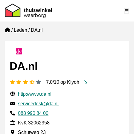
Me
Home
Leden
DA.nl
DA.nl
3,5 sterren
7,0/10 op Kiyoh
Gecontroleerde contactgegevens
Website URL
http://www.da.nl
E-mail
servicedesk@da.nl
Telefoonnummer
088 990 84 00
KvK
KvK 32062358
Vestigingsadres
Schutweg 23