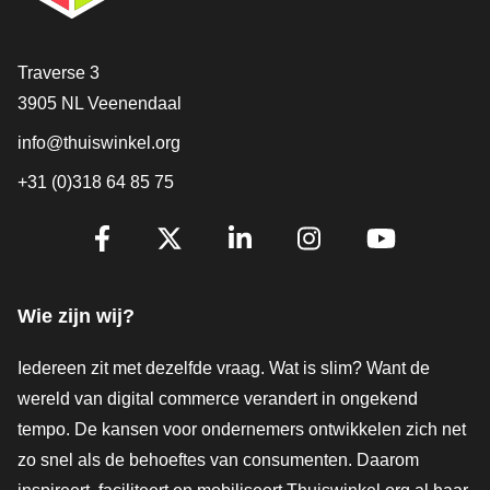
Contact
Traverse 3
3905 NL Veenendaal
info@thuiswinkel.org
+31 (0)318 64 85 75
Volg je ons al?
Facebook
X
LinkedIn
Instagram
YouTube
Wie zijn wij?
Iedereen zit met dezelfde vraag. Wat is slim? Want de
wereld van digital commerce verandert in ongekend
tempo. De kansen voor ondernemers ontwikkelen zich net
zo snel als de behoeftes van consumenten. Daarom