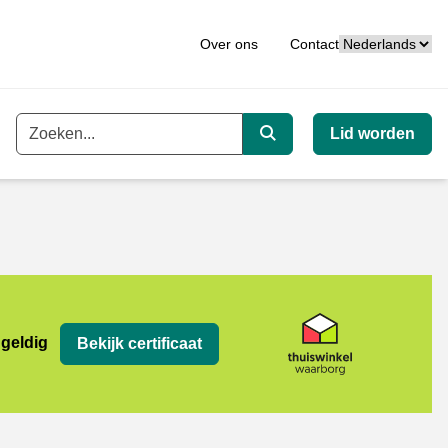
Taal
Over ons
Contact
Lid worden
Trefwoord
Zoeken
org
 geldig
Bekijk certificaat