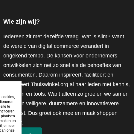
Wie zijn wij?
Iedereen zit met dezelfde vraag. Wat is slim? Want
de wereld van digital commerce verandert in
ongekend tempo. De kansen voor ondernemers
ontwikkelen zich net zo snel als de behoeftes van
consumenten. Daarom inspireert, faciliteert en
mobiliseert Thuiswinkel.org al haar leden met kennis,
inzichten en tools. Want alleen zo groeien we samen
e cookies,
tioneren.
naar een veiligere, duurzamere en innovatievere
site te
tificeren
toekomst. Dus groei ook mee en maak shoppen
t plaatsen
e maken en
slimmer.
il je meer
 dan onze