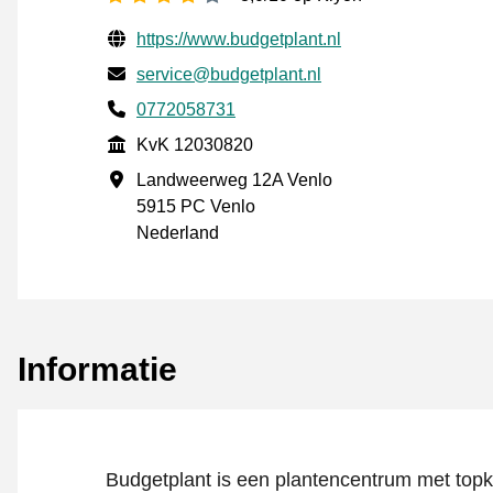
Gecontroleerde contactgegevens
Website URL
https://www.budgetplant.nl
E-mail
service@budgetplant.nl
Telefoonnummer
0772058731
KvK
KvK 12030820
Vestigingsadres
Landweerweg 12A Venlo
5915 PC Venlo
Nederland
Informatie
Budgetplant is een plantencentrum met topkw