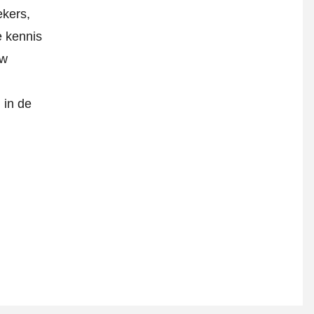
ekers,
e kennis
uw
 in de