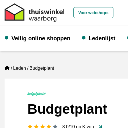
Voor webshops
Veilig online shoppen
Ledenlijst
Home
Leden
Budgetplant
Budgetplant
4 sterren
8,0/10 op Kiyoh