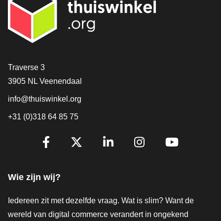
Contact
Traverse 3
3905 NL Veenendaal
info@thuiswinkel.org
+31 (0)318 64 85 75
Volg je ons al?
Facebook
X
LinkedIn
Instagram
YouTube
Wie zijn wij?
Iedereen zit met dezelfde vraag. Wat is slim? Want de
wereld van digital commerce verandert in ongekend