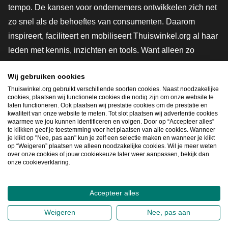
tempo. De kansen voor ondernemers ontwikkelen zich net
zo snel als de behoeftes van consumenten. Daarom
inspireert, faciliteert en mobiliseert Thuiswinkel.org al haar
leden met kennis, inzichten en tools. Want alleen zo
groeien we samen naar een veiligere, duurzamere en
Wij gebruiken cookies
innovatievere toekomst. Dus groei ook mee en maak
Thuiswinkel.org gebruikt verschillende soorten cookies. Naast noodzakelijke
shoppen slimmer.
cookies, plaatsen wij functionele cookies die nodig zijn om onze website te
laten functioneren. Ook plaatsen wij prestatie cookies om de prestatie en
Lid worden
kwaliteit van onze website te meten. Tot slot plaatsen wij advertentie cookies
waarmee we jou kunnen identificeren en volgen. Door op “Accepteer alles”
te klikken geef je toestemming voor het plaatsen van alle cookies. Wanneer
je klikt op "Nee, pas aan" kun je zelf een selectie maken en wanneer je klikt
op “Weigeren” plaatsen we alleen noodzakelijke cookies. Wil je meer weten
Snel navigeren
over onze cookies of jouw cookiekeuze later weer aanpassen, bekijk dan
onze cookieverklaring.
Ope
Accepteer alles
2026
©
Thuiswinkel.org
Weigeren
Nee, pas aan
Privacybeleid
Cookieverklaring
Sitemap