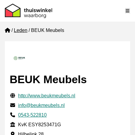
Me
Home
Leden
BEUK Meubels
BEUK Meubels
Gecontroleerde contactgegevens
Website URL
http://www.beukmeubels.nl
E-mail
info@beukmeubels.nl
Telefoonnummer
0543-522810
KvK
KvK ESY8253471G
Vestigingsadres
Hilbelink 28