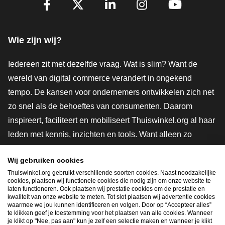
Volg je ons al?
Facebook
X
LinkedIn
Instagram
YouTube
Wie zijn wij?
Iedereen zit met dezelfde vraag. Wat is slim? Want de
wereld van digital commerce verandert in ongekend
tempo. De kansen voor ondernemers ontwikkelen zich net
zo snel als de behoeftes van consumenten. Daarom
inspireert, faciliteert en mobiliseert Thuiswinkel.org al haar
leden met kennis, inzichten en tools. Want alleen zo
groeien we samen naar een veiligere, duurzamere en
Wij gebruiken cookies
innovatievere toekomst. Dus groei ook mee en maak
Thuiswinkel.org gebruikt verschillende soorten cookies. Naast noodzakelijke
shoppen slimmer.
cookies, plaatsen wij functionele cookies die nodig zijn om onze website te
laten functioneren. Ook plaatsen wij prestatie cookies om de prestatie en
Lid worden
kwaliteit van onze website te meten. Tot slot plaatsen wij advertentie cookies
waarmee we jou kunnen identificeren en volgen. Door op “Accepteer alles”
te klikken geef je toestemming voor het plaatsen van alle cookies. Wanneer
je klikt op "Nee, pas aan" kun je zelf een selectie maken en wanneer je klikt