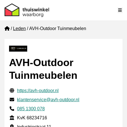
Me
Home
Leden
AVH-Outdoor Tuinmeubelen
AVH-Outdoor
Tuinmeubelen
Gecontroleerde contactgegevens
Website URL
https://avh-outdoor.nl
E-mail
klantenservice@avh-outdoor.nl
Telefoonnummer
085 1300 078
KvK
KvK 68234716
Vestigingsadres
Industriestraat 11