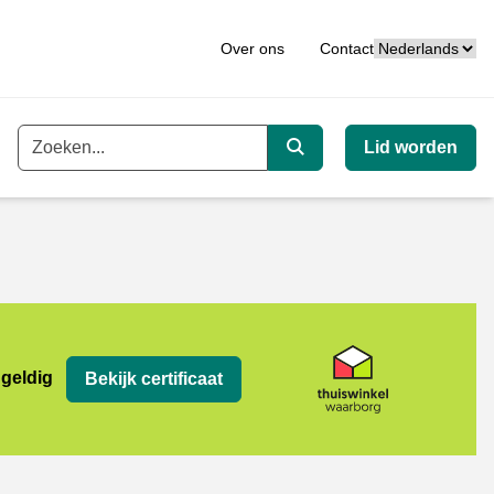
Taal
Over ons
Contact
Lid worden
Trefwoord
Zoeken
org
 geldig
Bekijk certificaat