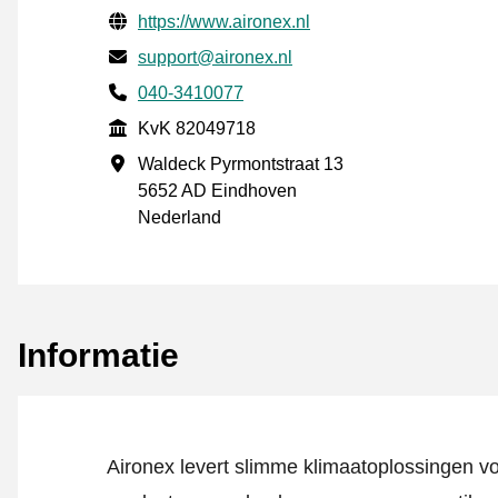
Gecontroleerde contactgegevens
Website URL
https://www.aironex.nl
E-mail
support@aironex.nl
Telefoonnummer
040-3410077
KvK
KvK 82049718
Vestigingsadres
Waldeck Pyrmontstraat 13
5652 AD Eindhoven
Nederland
Informatie
Aironex levert slimme klimaatoplossingen v