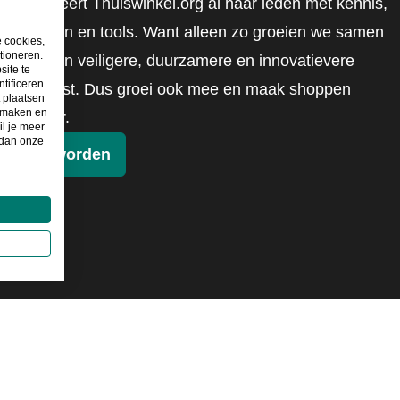
mobiliseert Thuiswinkel.org al haar leden met kennis,
inzichten en tools. Want alleen zo groeien we samen
e cookies,
tioneren.
naar een veiligere, duurzamere en innovatievere
site te
tificeren
toekomst. Dus groei ook mee en maak shoppen
t plaatsen
e maken en
slimmer.
il je meer
 dan onze
Lid worden
026
©
Thuiswinkel.org
Privacybeleid
Cookieverklaring
Sitem