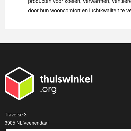
producten voor koelen, verwarmen, ventilere
door hun wooncomfort en luchtkwaliteit te v
Contact
Traverse 3
3905 NL Veenendaal