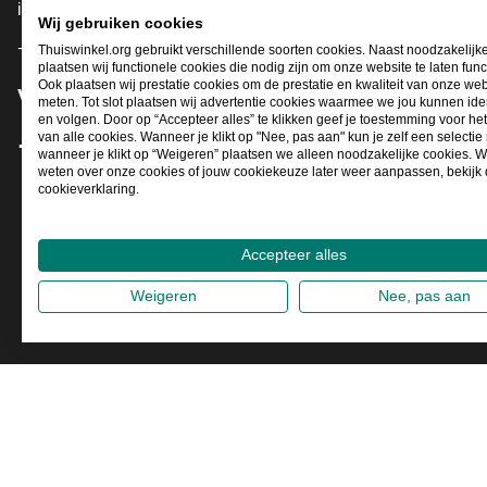
info@thuiswinkel.org
Wij gebruiken cookies
+31 (0)318 64 85 75
Thuiswinkel.org gebruikt verschillende soorten cookies. Naast noodzakelijk
plaatsen wij functionele cookies die nodig zijn om onze website te laten func
Ook plaatsen wij prestatie cookies om de prestatie en kwaliteit van onze web
Volg je ons al?
meten. Tot slot plaatsen wij advertentie cookies waarmee we jou kunnen iden
en volgen. Door op “Accepteer alles” te klikken geef je toestemming voor he
van alle cookies. Wanneer je klikt op "Nee, pas aan" kun je zelf een selecti
wanneer je klikt op “Weigeren” plaatsen we alleen noodzakelijke cookies. W
Facebook
X
LinkedIn
Instagram
YouTube
weten over onze cookies of jouw cookiekeuze later weer aanpassen, bekijk
cookieverklaring.
Accepteer alles
Weigeren
Nee, pas aan
2