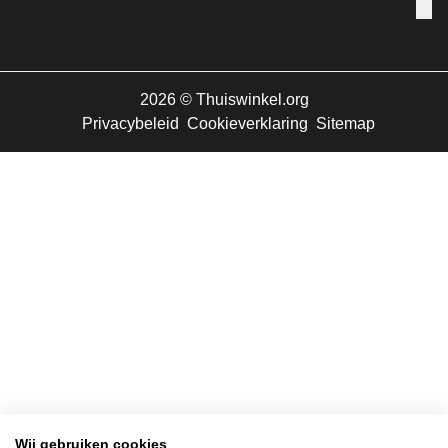
Ope
2026
©
Thuiswinkel.org
Privacybeleid
Cookieverklaring
Sitemap
Wij gebruiken cookies