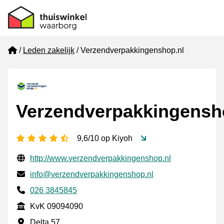
Home
Leden zakelijk
Verzendverpakkingenshop.nl
Verzendverpakkingensh
4,5 sterren
9,6/10 op Kiyoh
Gecontroleerde contactgegevens
Website URL
http://www.verzendverpakkingenshop.nl
E-mail
info@verzendverpakkingenshop.nl
Telefoonnummer
026 3845845
KvK
KvK 09094090
Vestigingsadres
Delta 57