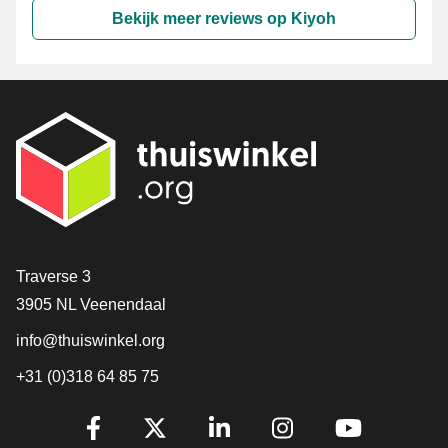
Bekijk meer reviews op Kiyoh
Contact
Traverse 3
3905 NL Veenendaal
info@thuiswinkel.org
+31 (0)318 64 85 75
Volg je ons al?