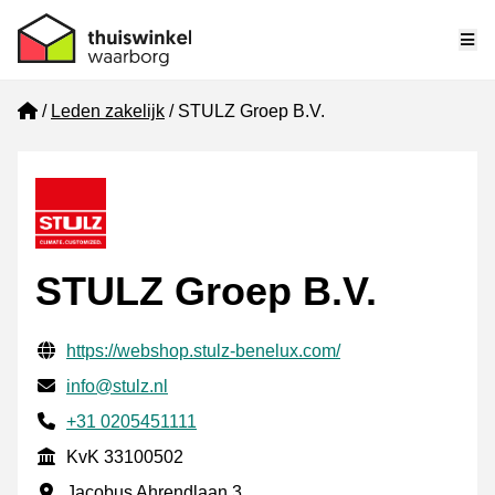
Me
Home
Leden zakelijk
STULZ Groep B.V.
STULZ Groep B.V.
Gecontroleerde contactgegevens
Website URL
https://webshop.stulz-benelux.com/
E-mail
info@stulz.nl
Telefoonnummer
+31 0205451111
KvK
KvK 33100502
Vestigingsadres
Jacobus Ahrendlaan 3