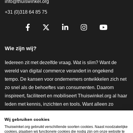
info@thuiswinkel.org
+31 (0)318 64 85 75
Volg je ons al?
Facebook
X
LinkedIn
Instagram
YouTube
Wie zijn wij?
Iedereen zit met dezelfde vraag. Wat is slim? Want de
wereld van digital commerce verandert in ongekend
tempo. De kansen voor ondernemers ontwikkelen zich net
zo snel als de behoeftes van consumenten. Daarom
inspireert, faciliteert en mobiliseert Thuiswinkel.org al haar
leden met kennis, inzichten en tools. Want alleen zo
groeien we samen naar een veiligere, duurzamere en
Wij gebruiken cookies
innovatievere toekomst. Dus groei ook mee en maak
Thuiswinkel.org gebruikt verschillende soorten cookies. Naast noodzakelijke
shoppen slimmer.
cookies, plaatsen wij functionele cookies die nodig zijn om onze website te