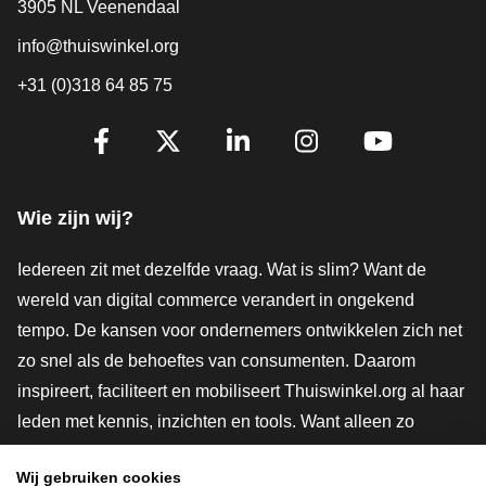
3905 NL Veenendaal
info@thuiswinkel.org
+31 (0)318 64 85 75
Volg je ons al?
Facebook
X
LinkedIn
Instagram
YouTube
Wie zijn wij?
Iedereen zit met dezelfde vraag. Wat is slim? Want de
wereld van digital commerce verandert in ongekend
tempo. De kansen voor ondernemers ontwikkelen zich net
zo snel als de behoeftes van consumenten. Daarom
inspireert, faciliteert en mobiliseert Thuiswinkel.org al haar
leden met kennis, inzichten en tools. Want alleen zo
groeien we samen naar een veiligere, duurzamere en
Wij gebruiken cookies
innovatievere toekomst. Dus groei ook mee en maak