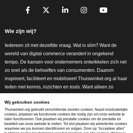
Volg je ons al?
Facebook
X
LinkedIn
Instagram
YouTube
Wie zijn wij?
Iedereen zit met dezelfde vraag. Wat is slim? Want de
wereld van digital commerce verandert in ongekend
tempo. De kansen voor ondernemers ontwikkelen zich net
zo snel als de behoeftes van consumenten. Daarom
inspireert, faciliteert en mobiliseert Thuiswinkel.org al haar
leden met kennis, inzichten en tools. Want alleen zo
groeien we samen naar een veiligere, duurzamere en
Wij gebruiken cookies
innovatievere toekomst. Dus groei ook mee en maak
Thuiswinkel.org gebruikt verschillende soorten cookies. Naast noodzakelijke
shoppen slimmer.
cookies, plaatsen wij functionele cookies die nodig zijn om onze website te
laten functioneren. Ook plaatsen wij prestatie cookies om de prestatie en
Lid worden
kwaliteit van onze website te meten. Tot slot plaatsen wij advertentie cookies
waarmee we jou kunnen identificeren en volgen. Door op “Accepteer alles”