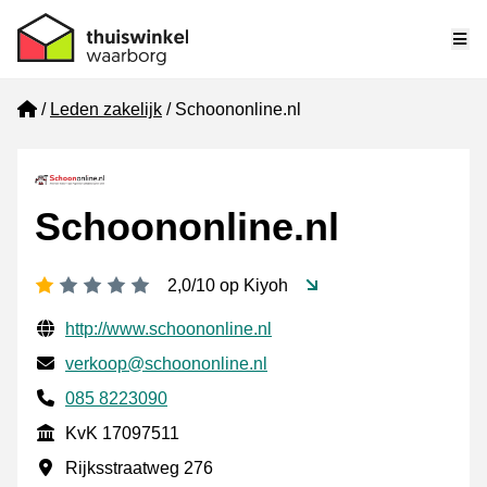
Me
Home
Leden zakelijk
Schoononline.nl
Schoononline.nl
1 ster
2,0/10 op Kiyoh
Gecontroleerde contactgegevens
Website URL
http://www.schoononline.nl
E-mail
verkoop@schoononline.nl
Telefoonnummer
085 8223090
KvK
KvK 17097511
Vestigingsadres
Rijksstraatweg 276