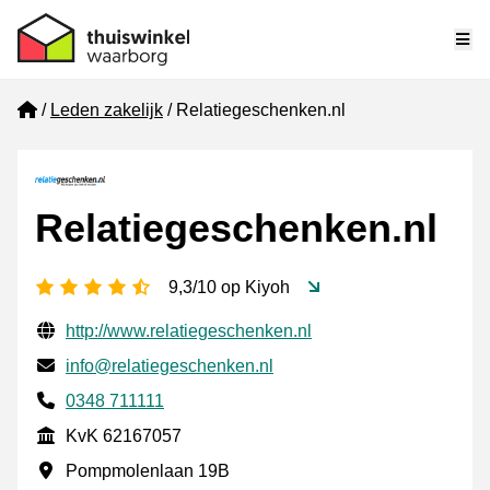
Me
Home
Leden zakelijk
Relatiegeschenken.nl
Relatiegeschenken.nl
4,5 sterren
9,3/10 op Kiyoh
Gecontroleerde contactgegevens
Website URL
http://www.relatiegeschenken.nl
E-mail
info@relatiegeschenken.nl
Telefoonnummer
0348 711111
KvK
KvK 62167057
Vestigingsadres
Pompmolenlaan 19B