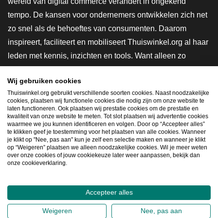
wereld van digital commerce verandert in ongekend
tempo. De kansen voor ondernemers ontwikkelen zich net
zo snel als de behoeftes van consumenten. Daarom
inspireert, faciliteert en mobiliseert Thuiswinkel.org al haar
leden met kennis, inzichten en tools. Want alleen zo
groeien we samen naar een veiligere, duurzamere en
Wij gebruiken cookies
innovatievere toekomst. Dus groei ook mee en maak
Thuiswinkel.org gebruikt verschillende soorten cookies. Naast noodzakelijke
shoppen slimmer.
cookies, plaatsen wij functionele cookies die nodig zijn om onze website te
laten functioneren. Ook plaatsen wij prestatie cookies om de prestatie en
Lid worden
kwaliteit van onze website te meten. Tot slot plaatsen wij advertentie cookies
waarmee we jou kunnen identificeren en volgen. Door op “Accepteer alles”
te klikken geef je toestemming voor het plaatsen van alle cookies. Wanneer
je klikt op "Nee, pas aan" kun je zelf een selectie maken en wanneer je klikt
op “Weigeren” plaatsen we alleen noodzakelijke cookies. Wil je meer weten
Snel navigeren
over onze cookies of jouw cookiekeuze later weer aanpassen, bekijk dan
onze cookieverklaring.
Ope
Accepteer alles
2026
©
Thuiswinkel.org
Weigeren
Nee, pas aan
Privacybeleid
Cookieverklaring
Sitemap