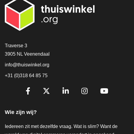
Contact
Traverse 3
3905 NL Veenendaal
info@thuiswinkel.org
+31 (0)318 64 85 75
Volg je ons al?
Facebook
X
LinkedIn
Instagram
YouTube
Wie zijn wij?
Iedereen zit met dezelfde vraag. Wat is slim? Want de