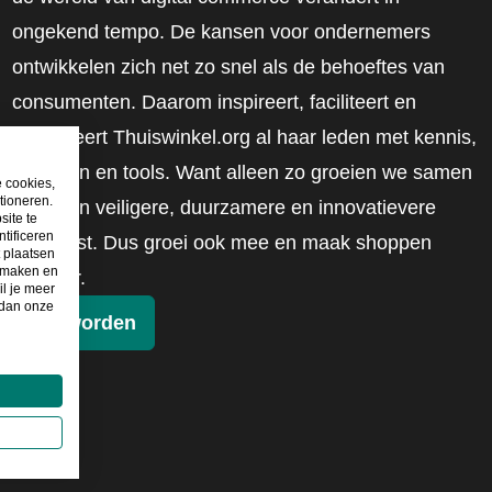
ongekend tempo. De kansen voor ondernemers
ontwikkelen zich net zo snel als de behoeftes van
consumenten. Daarom inspireert, faciliteert en
mobiliseert Thuiswinkel.org al haar leden met kennis,
inzichten en tools. Want alleen zo groeien we samen
e cookies,
tioneren.
naar een veiligere, duurzamere en innovatievere
site te
tificeren
toekomst. Dus groei ook mee en maak shoppen
t plaatsen
e maken en
slimmer.
il je meer
 dan onze
Lid worden