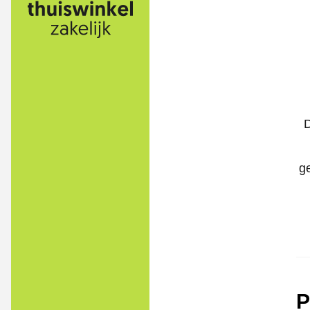
D
g
P