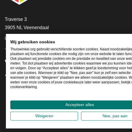
Contact
Traverse 3
3905 NL Veenendaal
info@thuiswinkel.org
Wij gebruiken cookies
+31 (0)318 64 85 75
Thuiswinkel.org gebruikt verschillende soorten cookies. Naast noodzakelijk
plaatsen wij functionele cookies die nodig zijn om onze website te laten func
Ook plaatsen wij prestatie cookies om de prestatie en kwaliteit van onze web
Volg je ons al?
meten. Tot slot plaatsen wij advertentie cookies waarmee we jou kunnen iden
en volgen. Door op “Accepteer alles” te klikken geef je toestemming voor he
van alle cookies. Wanneer je klikt op "Nee, pas aan" kun je zelf een selecti
wanneer je klikt op “Weigeren” plaatsen we alleen noodzakelijke cookies. W
Facebook
X
LinkedIn
Instagram
YouTube
weten over onze cookies of jouw cookiekeuze later weer aanpassen, bekijk
cookieverklaring.
Accepteer alles
Weigeren
Nee, pas aan