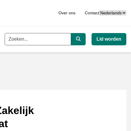
Taal
Over ons
Contact
Lid worden
Trefwoord
Zoeken
akelijk
at