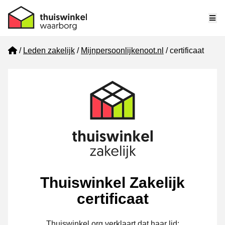
Me
Home
Leden zakelijk
Mijnpersoonlijkenoot.nl
certificaat
Thuiswinkel Zakelijk
certificaat
Thuiswinkel.org verklaart dat haar lid: