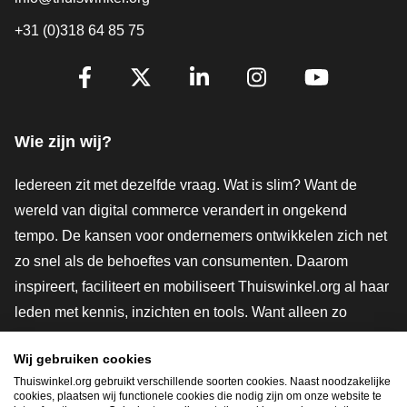
+31 (0)318 64 85 75
Volg je ons al?
Facebook
X
LinkedIn
Instagram
YouTube
Wie zijn wij?
Iedereen zit met dezelfde vraag. Wat is slim? Want de
wereld van digital commerce verandert in ongekend
tempo. De kansen voor ondernemers ontwikkelen zich net
zo snel als de behoeftes van consumenten. Daarom
inspireert, faciliteert en mobiliseert Thuiswinkel.org al haar
leden met kennis, inzichten en tools. Want alleen zo
groeien we samen naar een veiligere, duurzamere en
Wij gebruiken cookies
innovatievere toekomst. Dus groei ook mee en maak
Thuiswinkel.org gebruikt verschillende soorten cookies. Naast noodzakelijke
shoppen slimmer.
cookies, plaatsen wij functionele cookies die nodig zijn om onze website te