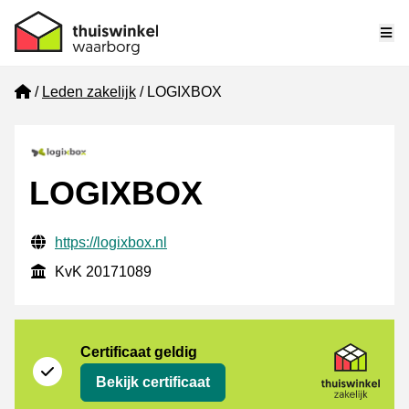
Me
Home
Leden zakelijk
LOGIXBOX
LOGIXBOX
Gecontroleerde contactgegevens
Website URL
https://logixbox.nl
KvK
KvK 20171089
certificaat
Thuiswinkel Zakelijk
Certificaat geldig
Bekijk certificaat