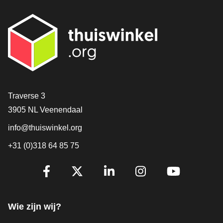
Contact
Traverse 3
3905 NL Veenendaal
info@thuiswinkel.org
+31 (0)318 64 85 75
Volg je ons al?
Facebook
X
LinkedIn
Instagram
YouTube
Wie zijn wij?