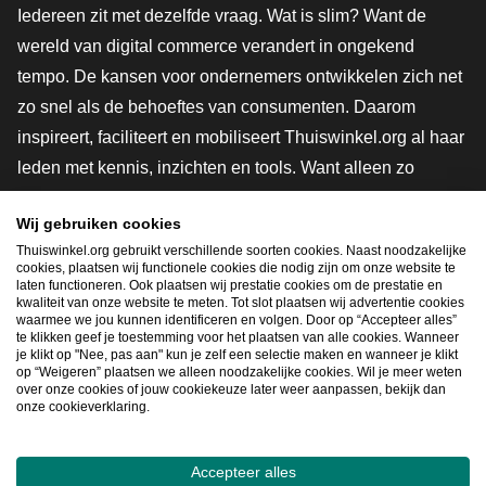
Iedereen zit met dezelfde vraag. Wat is slim? Want de
wereld van digital commerce verandert in ongekend
tempo. De kansen voor ondernemers ontwikkelen zich net
zo snel als de behoeftes van consumenten. Daarom
inspireert, faciliteert en mobiliseert Thuiswinkel.org al haar
leden met kennis, inzichten en tools. Want alleen zo
groeien we samen naar een veiligere, duurzamere en
Wij gebruiken cookies
innovatievere toekomst. Dus groei ook mee en maak
Thuiswinkel.org gebruikt verschillende soorten cookies. Naast noodzakelijke
shoppen slimmer.
cookies, plaatsen wij functionele cookies die nodig zijn om onze website te
laten functioneren. Ook plaatsen wij prestatie cookies om de prestatie en
Lid worden
kwaliteit van onze website te meten. Tot slot plaatsen wij advertentie cookies
waarmee we jou kunnen identificeren en volgen. Door op “Accepteer alles”
te klikken geef je toestemming voor het plaatsen van alle cookies. Wanneer
je klikt op "Nee, pas aan" kun je zelf een selectie maken en wanneer je klikt
op “Weigeren” plaatsen we alleen noodzakelijke cookies. Wil je meer weten
Snel navigeren
over onze cookies of jouw cookiekeuze later weer aanpassen, bekijk dan
onze cookieverklaring.
Ope
Accepteer alles