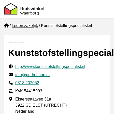
Home
Leden zakelijk
Kunststofstellingspecialist.nl
Kunststofstellingspecial
Gecontroleerde contactgegevens
Website URL
http://www.kunststofstellingspecialist.nl
E-mail
info@pedroshop.nl
Telefoonnummer
0318 202052
KvK
KvK 54415993
Vestigingsadres
Elsterstraatweg 31a
3922 GD ELST (UTRECHT)
Nederland