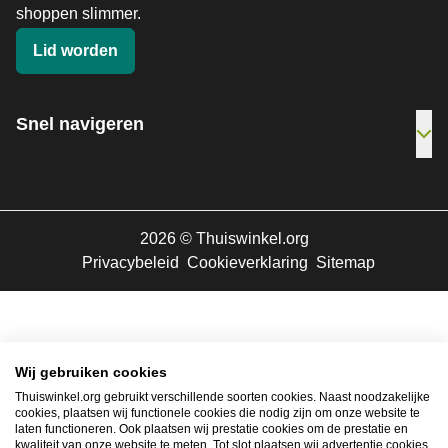
shoppen slimmer.
Lid worden
Snel navigeren
Ope
2026
©
Thuiswinkel.org
Privacybeleid
Cookieverklaring
Sitemap
Wij gebruiken cookies
Thuiswinkel.org gebruikt verschillende soorten cookies. Naast noodzakelijke
cookies, plaatsen wij functionele cookies die nodig zijn om onze website te
laten functioneren. Ook plaatsen wij prestatie cookies om de prestatie en
kwaliteit van onze website te meten. Tot slot plaatsen wij advertentie cookies