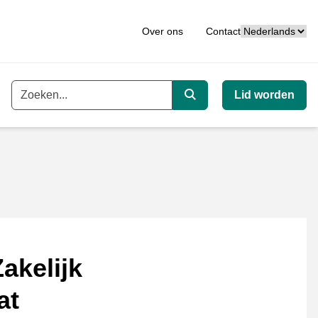
Taal
Over ons
Contact
Lid worden
Trefwoord
Zoeken
akelijk
at