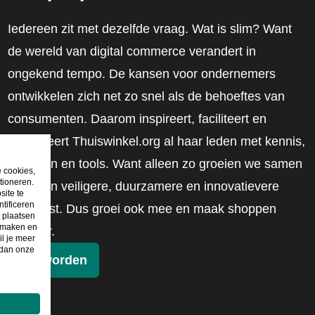
Iedereen zit met dezelfde vraag. Wat is slim? Want
de wereld van digital commerce verandert in
ongekend tempo. De kansen voor ondernemers
ontwikkelen zich net zo snel als de behoeftes van
consumenten. Daarom inspireert, faciliteert en
mobiliseert Thuiswinkel.org al haar leden met kennis,
inzichten en tools. Want alleen zo groeien we samen
e cookies,
tioneren.
naar een veiligere, duurzamere en innovatievere
site te
tificeren
toekomst. Dus groei ook mee en maak shoppen
t plaatsen
e maken en
slimmer.
il je meer
 dan onze
Lid worden