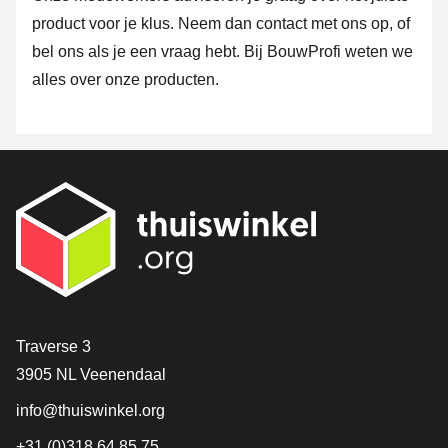
product voor je klus. Neem dan
contact
met ons op, of
bel ons als je een vraag hebt. Bij BouwProfi weten we
alles over onze producten.
Contact
Traverse 3
3905 NL Veenendaal
info@thuiswinkel.org
+31 (0)318 64 85 75