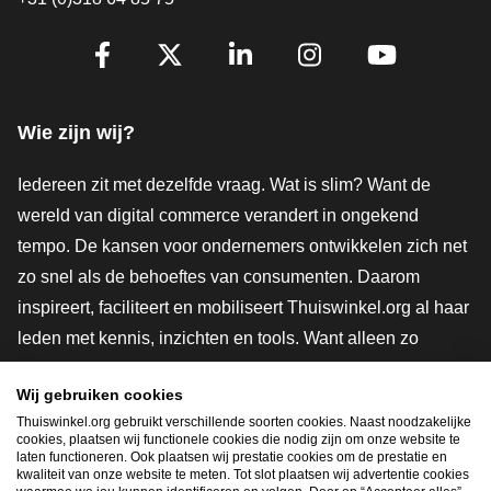
Volg je ons al?
Facebook
X
LinkedIn
Instagram
YouTube
Wie zijn wij?
Iedereen zit met dezelfde vraag. Wat is slim? Want de
wereld van digital commerce verandert in ongekend
tempo. De kansen voor ondernemers ontwikkelen zich net
zo snel als de behoeftes van consumenten. Daarom
inspireert, faciliteert en mobiliseert Thuiswinkel.org al haar
leden met kennis, inzichten en tools. Want alleen zo
groeien we samen naar een veiligere, duurzamere en
Wij gebruiken cookies
innovatievere toekomst. Dus groei ook mee en maak
Thuiswinkel.org gebruikt verschillende soorten cookies. Naast noodzakelijke
shoppen slimmer.
cookies, plaatsen wij functionele cookies die nodig zijn om onze website te
laten functioneren. Ook plaatsen wij prestatie cookies om de prestatie en
Lid worden
kwaliteit van onze website te meten. Tot slot plaatsen wij advertentie cookies