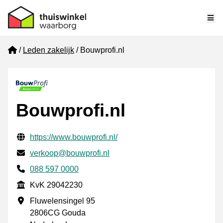
Me
Home
Leden zakelijk
Bouwprofi.nl
Bouwprofi.nl
Gecontroleerde contactgegevens
Website URL
https://www.bouwprofi.nl/
E-mail
verkoop@bouwprofi.nl
Telefoonnummer
088 597 0000
KvK
KvK 29042230
Vestigingsadres
Fluwelensingel 95
2806CG Gouda