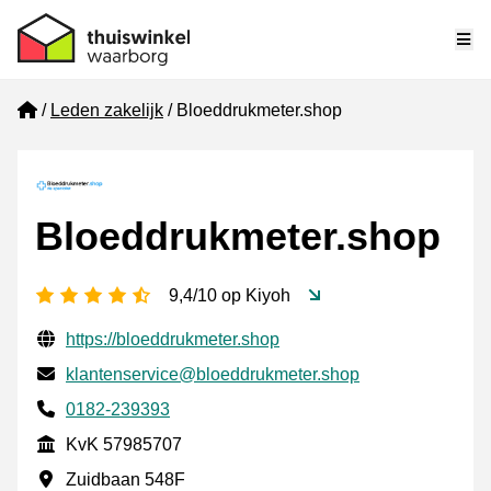
Me
Home
Leden zakelijk
Bloeddrukmeter.shop
Bloeddrukmeter.shop
4,5 sterren
9,4/10 op Kiyoh
Gecontroleerde contactgegevens
Website URL
https://bloeddrukmeter.shop
E-mail
klantenservice@bloeddrukmeter.shop
Telefoonnummer
0182-239393
KvK
KvK 57985707
Vestigingsadres
Zuidbaan 548F