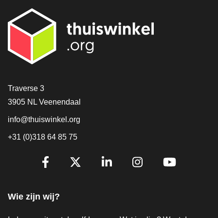
Contact
Traverse 3
3905 NL Veenendaal
info@thuiswinkel.org
+31 (0)318 64 85 75
Volg je ons al?
Facebook
X
LinkedIn
Instagram
YouTube
Wie zijn wij?