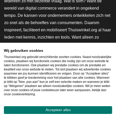
Iedereen zit met dezelfde vraag. Wat is slim? Want de
wereld van digital commerce verandert in ongekend
tempo. De kansen voor ondernemers ontwikkelen zich net
zo snel als de behoeftes van consumenten. Daarom
inspireert, faciliteert en mobiliseert Thuiswinkel.org al haar
leden met kennis, inzichten en tools. Want alleen zo
groeien we samen naar een veiligere, duurzamere en
Wij gebruiken cookies
innovatievere toekomst. Dus groei ook mee en maak
Thuiswinkel.org gebruikt verschillende soorten cookies. Naast noodzakelijke
shoppen slimmer.
cookies, plaatsen wij functionele cookies die nodig zijn om onze website te
laten functioneren. Ook plaatsen wij prestatie cookies om de prestatie en
Lid worden
kwaliteit van onze website te meten. Tot slot plaatsen wij advertentie cookies
waarmee we jou kunnen identificeren en volgen. Door op “Accepteer alles”
te klikken geef je toestemming voor het plaatsen van alle cookies. Wanneer
je klikt op "Nee, pas aan" kun je zelf een selectie maken en wanneer je klikt
op “Weigeren” plaatsen we alleen noodzakelijke cookies. Wil je meer weten
Snel navigeren
over onze cookies of jouw cookiekeuze later weer aanpassen, bekijk dan
onze cookieverklaring.
Ope
Accepteer alles