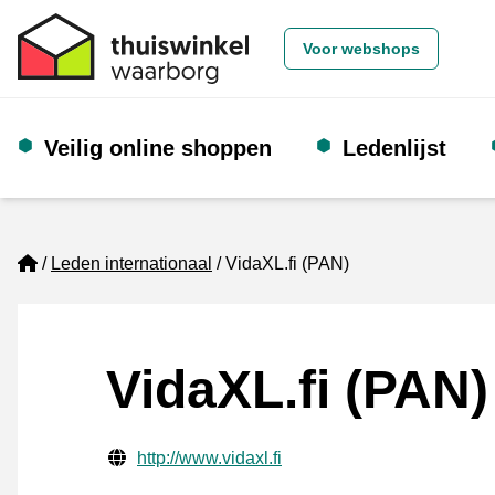
Voor webshops
Veilig online shoppen
Ledenlijst
Home
Leden internationaal
VidaXL.fi (PAN)
VidaXL.fi (PAN)
Gecontroleerde contactgegevens
Website URL
http://www.vidaxl.fi