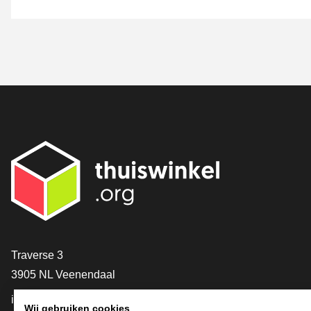
Contact
Traverse 3
3905 NL Veenendaal
info@thuiswinkel.org
Wij gebruiken cookies