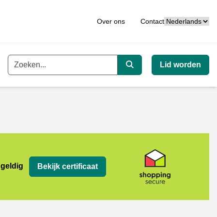
Taal
Over ons
Contact
Lid worden
Trefwoord
Zoeken
 geldig
Bekijk certificaat