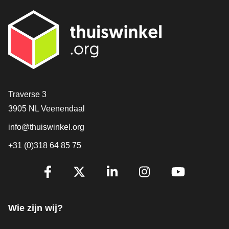
Contact
Traverse 3
3905 NL Veenendaal
info@thuiswinkel.org
+31 (0)318 64 85 75
Volg je ons al?
Facebook
X
LinkedIn
Instagram
YouTube
Wie zijn wij?