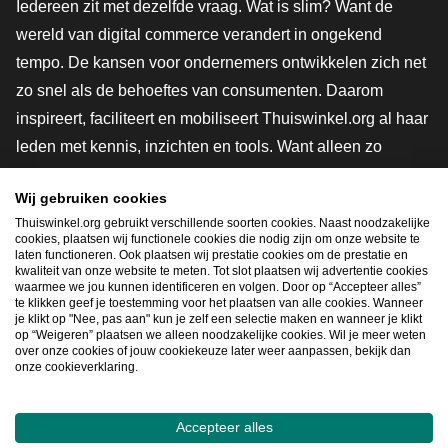
Iedereen zit met dezelfde vraag. Wat is slim? Want de
wereld van digital commerce verandert in ongekend
tempo. De kansen voor ondernemers ontwikkelen zich net
zo snel als de behoeftes van consumenten. Daarom
inspireert, faciliteert en mobiliseert Thuiswinkel.org al haar
leden met kennis, inzichten en tools. Want alleen zo
groeien we samen naar een veiligere, duurzamere en
Wij gebruiken cookies
innovatievere toekomst. Dus groei ook mee en maak
Thuiswinkel.org gebruikt verschillende soorten cookies. Naast noodzakelijke
shoppen slimmer.
cookies, plaatsen wij functionele cookies die nodig zijn om onze website te
laten functioneren. Ook plaatsen wij prestatie cookies om de prestatie en
Lid worden
kwaliteit van onze website te meten. Tot slot plaatsen wij advertentie cookies
waarmee we jou kunnen identificeren en volgen. Door op “Accepteer alles”
te klikken geef je toestemming voor het plaatsen van alle cookies. Wanneer
je klikt op "Nee, pas aan" kun je zelf een selectie maken en wanneer je klikt
op “Weigeren” plaatsen we alleen noodzakelijke cookies. Wil je meer weten
Snel navigeren
over onze cookies of jouw cookiekeuze later weer aanpassen, bekijk dan
onze cookieverklaring.
Ope
Accepteer alles