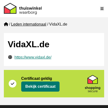
Me
Home
Leden internationaal
VidaXL.de
VidaXL.de
Gecontroleerde contactgegevens
Website URL
https://www.vidaxl.de/
certificaat
Shopping Secure
Certificaat geldig
Bekijk certificaat