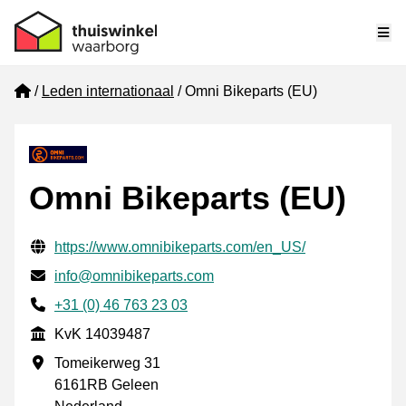
Me
Home
Leden internationaal
Omni Bikeparts (EU)
Omni Bikeparts (EU)
Gecontroleerde contactgegevens
Website URL
https://www.omnibikeparts.com/en_US/
E-mail
info@omnibikeparts.com
Telefoonnummer
+31 (0) 46 763 23 03
KvK
KvK 14039487
Vestigingsadres
Tomeikerweg 31
6161RB Geleen