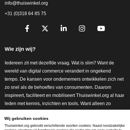
info@thuiswinkel.org
+31 (0)318 64 85 75
Volg je ons al?
Facebook
X
LinkedIn
Instagram
YouTube
Wie zijn wij?
Iedereen zit met dezelfde vraag. Wat is slim? Want de
wereld van digital commerce verandert in ongekend
tempo. De kansen voor ondernemers ontwikkelen zich net
zo snel als de behoeftes van consumenten. Daarom
inspireert, faciliteert en mobiliseert Thuiswinkel.org al haar
leden met kennis, inzichten en tools. Want alleen zo
groeien we samen naar een veiligere, duurzamere en
Wij gebruiken cookies
innovatievere toekomst. Dus groei ook mee en maak
Thuiswinkel.org gebruikt verschillende soorten cookies. Naast noodzakelijke
shoppen slimmer.