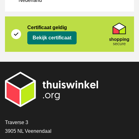
Nederland
certificaat
Shopping Secure
Certificaat geldig
Bekijk certificaat
Contact
Traverse 3
3905 NL Veenendaal