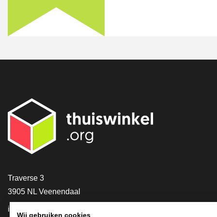
Contact
Traverse 3
3905 NL Veenendaal
info@thuiswinkel.org
Wij gebruiken cookies