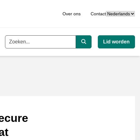
Taal
Over ons
Contact
Lid worden
Trefwoord
Zoeken
ecure
at