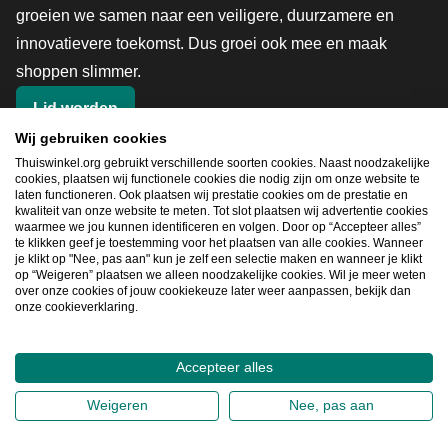
groeien we samen naar een veiligere, duurzamere en
innovatievere toekomst. Dus groei ook mee en maak
shoppen slimmer.
Lid worden
Wij gebruiken cookies
Thuiswinkel.org gebruikt verschillende soorten cookies. Naast noodzakelijke
cookies, plaatsen wij functionele cookies die nodig zijn om onze website te
Snel navigeren
laten functioneren. Ook plaatsen wij prestatie cookies om de prestatie en
kwaliteit van onze website te meten. Tot slot plaatsen wij advertentie cookies
Ope
waarmee we jou kunnen identificeren en volgen. Door op “Accepteer alles”
te klikken geef je toestemming voor het plaatsen van alle cookies. Wanneer
je klikt op "Nee, pas aan" kun je zelf een selectie maken en wanneer je klikt
op “Weigeren” plaatsen we alleen noodzakelijke cookies. Wil je meer weten
over onze cookies of jouw cookiekeuze later weer aanpassen, bekijk dan
2026
©
Thuiswinkel.org
onze cookieverklaring.
Privacybeleid
Cookieverklaring
Sitemap
Accepteer alles
Weigeren
Nee, pas aan