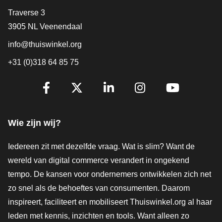
Contact
Traverse 3
3905 NL Veenendaal
info@thuiswinkel.org
+31 (0)318 64 85 75
Volg je ons al?
Facebook
X
LinkedIn
Instagram
YouTube
Wie zijn wij?
Iedereen zit met dezelfde vraag. Wat is slim? Want de
wereld van digital commerce verandert in ongekend
tempo. De kansen voor ondernemers ontwikkelen zich net
zo snel als de behoeftes van consumenten. Daarom
inspireert, faciliteert en mobiliseert Thuiswinkel.org al haar
leden met kennis, inzichten en tools. Want alleen zo