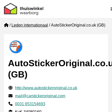
Home
Leden internationaal
AutoStickerOriginal.co.uk (GB)
AutoStickerOriginal.co.
(GB)
Gecontroleerde contactgegevens
Website URL
http://www.autostickeroriginal.co.uk
E-mail
mail@carstickeroriginal.com
Telefoonnummer
0031 653154693
KvK
KvK 34080160