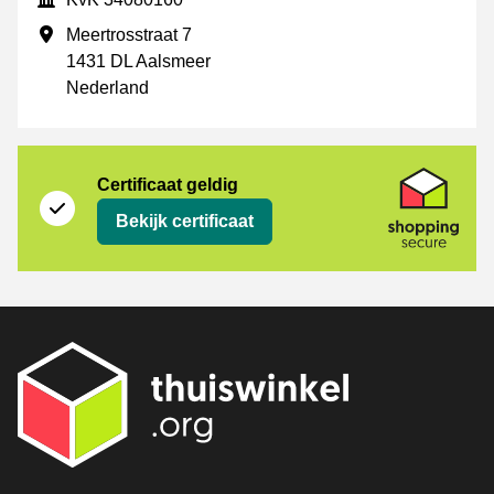
Vestigingsadres
Meertrosstraat 7
1431 DL Aalsmeer
Nederland
certificaat
Shopping Secure
Certificaat geldig
Bekijk certificaat