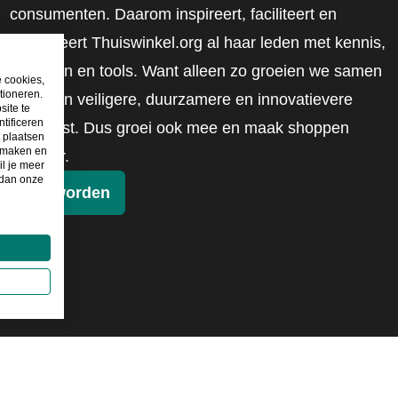
consumenten. Daarom inspireert, faciliteert en
mobiliseert Thuiswinkel.org al haar leden met kennis,
inzichten en tools. Want alleen zo groeien we samen
e cookies,
tioneren.
naar een veiligere, duurzamere en innovatievere
site te
tificeren
toekomst. Dus groei ook mee en maak shoppen
t plaatsen
e maken en
slimmer.
il je meer
 dan onze
Lid worden