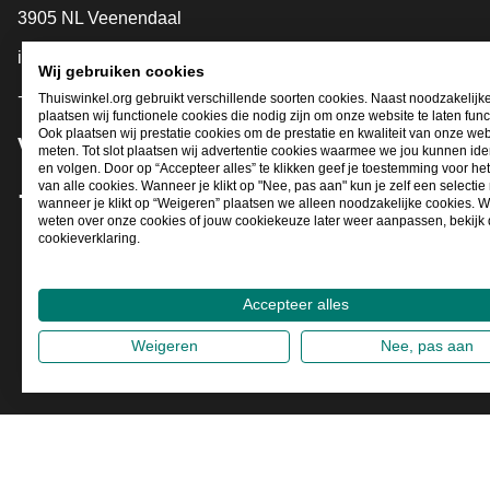
3905 NL Veenendaal
info@thuiswinkel.org
Wij gebruiken cookies
+31 (0)318 64 85 75
Thuiswinkel.org gebruikt verschillende soorten cookies. Naast noodzakelijk
plaatsen wij functionele cookies die nodig zijn om onze website te laten func
Ook plaatsen wij prestatie cookies om de prestatie en kwaliteit van onze web
Volg je ons al?
meten. Tot slot plaatsen wij advertentie cookies waarmee we jou kunnen iden
en volgen. Door op “Accepteer alles” te klikken geef je toestemming voor he
van alle cookies. Wanneer je klikt op "Nee, pas aan" kun je zelf een selecti
wanneer je klikt op “Weigeren” plaatsen we alleen noodzakelijke cookies. W
Facebook
X
LinkedIn
Instagram
YouTube
weten over onze cookies of jouw cookiekeuze later weer aanpassen, bekijk
cookieverklaring.
Accepteer alles
Weigeren
Nee, pas aan