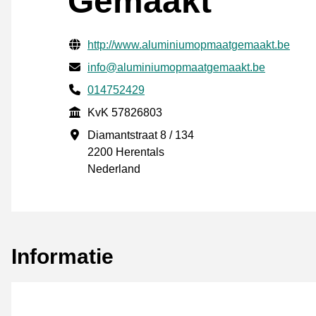
Gemaakt
Gecontroleerde contactgegevens
Website URL
http://www.aluminiumopmaatgemaakt.be
E-mail
info@aluminiumopmaatgemaakt.be
Telefoonnummer
014752429
KvK
KvK 57826803
Vestigingsadres
Diamantstraat 8 / 134
2200 Herentals
Nederland
Informatie