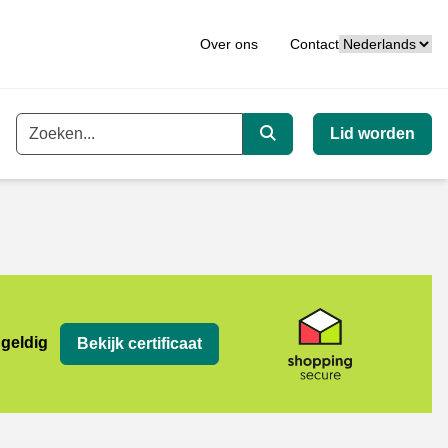
Taal
Over ons
Contact
Lid worden
Trefwoord
Zoeken
 geldig
Bekijk certificaat