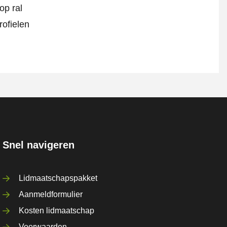
op ral
rofielen
Snel navigeren
Lidmaatschapspakket
Aanmeldformulier
Kosten lidmaatschap
Voorwaarden