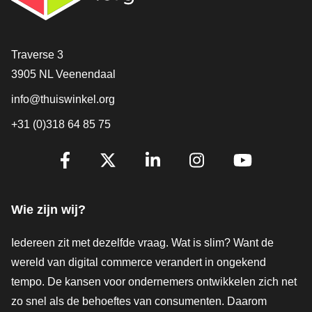
Contact
Traverse 3
3905 NL Veenendaal
info@thuiswinkel.org
+31 (0)318 64 85 75
Volg je ons al?
Facebook
X
LinkedIn
Instagram
YouTube
Wie zijn wij?
Iedereen zit met dezelfde vraag. Wat is slim? Want de
wereld van digital commerce verandert in ongekend
tempo. De kansen voor ondernemers ontwikkelen zich net
zo snel als de behoeftes van consumenten. Daarom