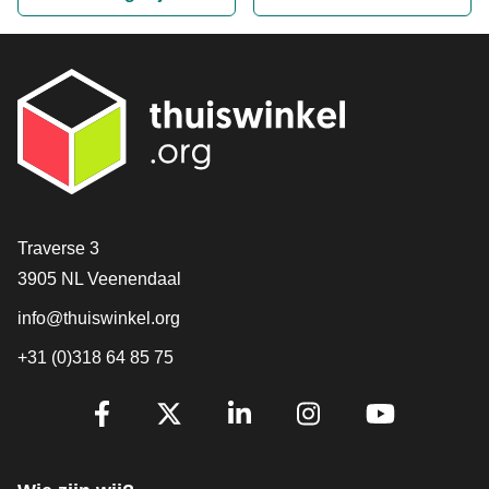
Contact
Traverse 3
3905 NL Veenendaal
info@thuiswinkel.org
+31 (0)318 64 85 75
Volg je ons al?
Facebook
X
LinkedIn
Instagram
YouTube