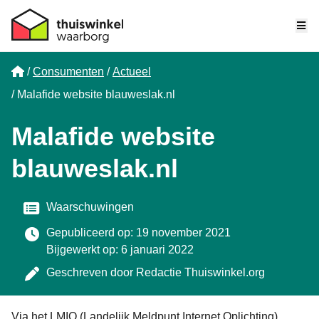
Me
Home
Consumenten
Actueel
Malafide website blauweslak.nl
Malafide website
blauweslak.nl
Categorie
Waarschuwingen
Gepubliceerd op: 19 november 2021
Bijgewerkt op: 6 januari 2022
Geschreven door
Redactie Thuiswinkel.org
Via het LMIO (Landelijk Meldpunt Internet Oplichting)