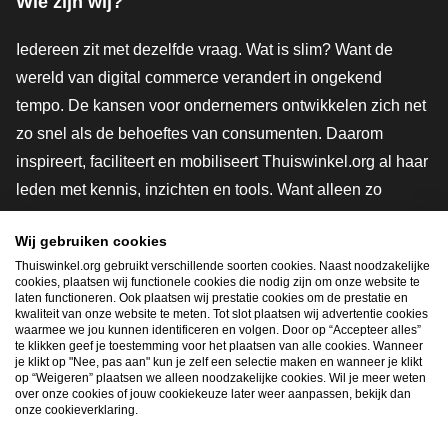
Wie zijn wij?
Iedereen zit met dezelfde vraag. Wat is slim? Want de
wereld van digital commerce verandert in ongekend
tempo. De kansen voor ondernemers ontwikkelen zich net
zo snel als de behoeftes van consumenten. Daarom
inspireert, faciliteert en mobiliseert Thuiswinkel.org al haar
leden met kennis, inzichten en tools. Want alleen zo
groeien we samen naar een veiligere, duurzamere en
Wij gebruiken cookies
innovatievere toekomst. Dus groei ook mee en maak
Thuiswinkel.org gebruikt verschillende soorten cookies. Naast noodzakelijke
shoppen slimmer.
cookies, plaatsen wij functionele cookies die nodig zijn om onze website te
laten functioneren. Ook plaatsen wij prestatie cookies om de prestatie en
Lid worden
kwaliteit van onze website te meten. Tot slot plaatsen wij advertentie cookies
waarmee we jou kunnen identificeren en volgen. Door op “Accepteer alles”
te klikken geef je toestemming voor het plaatsen van alle cookies. Wanneer
je klikt op "Nee, pas aan" kun je zelf een selectie maken en wanneer je klikt
op “Weigeren” plaatsen we alleen noodzakelijke cookies. Wil je meer weten
Snel navigeren
over onze cookies of jouw cookiekeuze later weer aanpassen, bekijk dan
onze cookieverklaring.
Ope