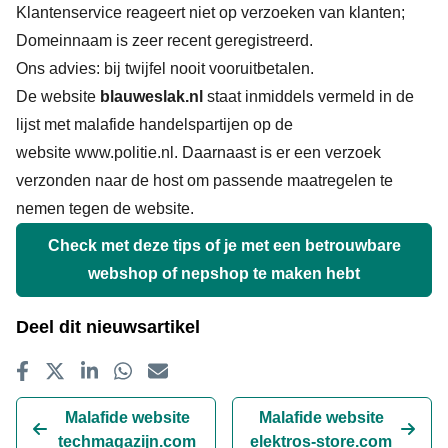
Klantenservice reageert niet op verzoeken van klanten;
Domeinnaam is zeer recent geregistreerd.
Ons advies: bij twijfel nooit vooruitbetalen.
De website
blauweslak.nl
staat inmiddels vermeld in de
lijst met malafide handelspartijen op de
website
www.politie.nl
. Daarnaast is er een verzoek
verzonden naar de host om passende maatregelen te
nemen tegen de website.
Check met deze tips of je met een betrouwbare
webshop of nepshop te maken hebt
Deel dit nieuwsartikel
Delen op Facebook
Tweet
Delen op LinkedIn
Delen op WhatsApp
E-mailadres
Malafide website
Malafide website
techmagazijn.com
elektros-store.com